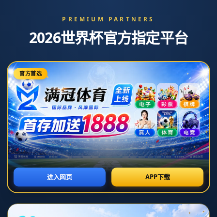
新闻中心
分类>>
news
2026-07-07T20:28:05+08:00
返回列表
content