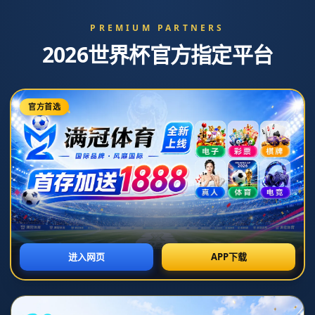
新闻中心
分类>>
津媒：国足首战令足协主席宋凯很不快，赛后活动也无心继
续
2026-07-07T20:28:05+08:00
返回列表