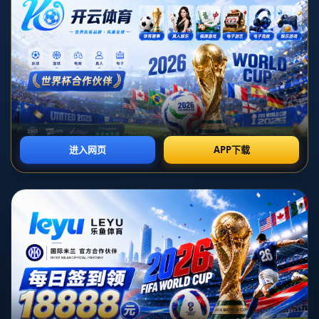
**津媒：国足首战令足协主席宋凯很不快，赛后活动也无心继续**
在近日的国际友谊赛中，中国国家足球队的首场比赛引发了广泛关
注。然而，比赛的结果和球队的表现却令足协主席宋凯感到非常不
满，从而影响了赛后活动的气氛。本文将深入分析这一事件的背景
及其对中国足球的影响。
**前言**
随着中国足球的持续备战，国足的每一场比赛都承载着球迷的期待
与希望。然而，首战的失利显然让球迷和管理层感到失望。*宋凯主
席在赛后的打击及其情绪反应，也引发了关于国足未来走向的深入
思考。*因此，我们不妨从多个角度思考这一事件的影响。
**事件背景**