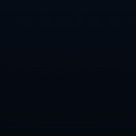
氛围中，或许将会迎来一个更强大的国足。*只有不断反思与进步，
中国足球的未来才会更加光明。
通过对国足首战的分析，可以看出，球队的表现与足协的期望之间
存在着一定的落差。*希望国足能够迅速调整状态，从这次失误中汲
取经验教训，以更强的姿态迎接未来的挑战。*
上一篇：3年1.524亿美元！莱昂纳德与快船达成提前续约
下一篇：黑龙江冰城足球俱乐部致广大球迷的一封信