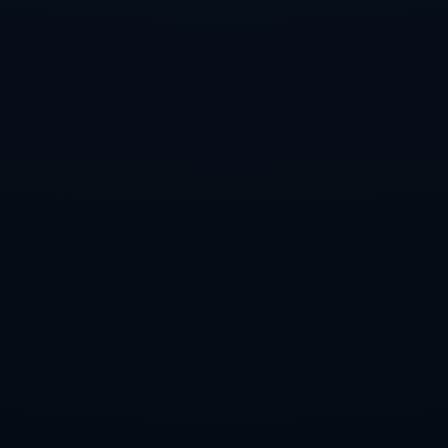
一些运动员，他们在面临压力时可能会选择沉默或消极处理，这在一定程
何为真正的职业精神。不论你是支持他还是反对他，他在场上的表现和场
卓的观点还引发了对“个人风格”的深思。在体育界，尤其是足球界，个性化的
罗的风格迥异，前者低调谦逊，而后者则张扬自信。两位巨星各有千秋，
，C罗在社交媒体上的活跃表现也是他担当精神的延伸。他并不惧怕公众
成为一个受人瞩目的公众人物。这种透明与真实不仅寄托了他对自我的期
来说，董方卓对C罗的评价并非仅仅停留在对他个人的喜好或厌恶，而是引