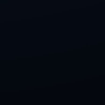
和外界，才是真正值得称道的担当精神。C罗的事例，无疑
承担，并始终不忘初心。
服务热线：
0411-8460734
址：天津市市辖区东丽区金桥街道
手机：18276213657