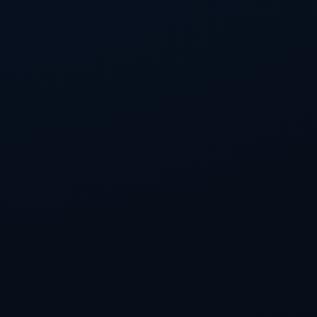
他总能选择站出来回应，并主动承担起责任。这种责任感不
在外界质疑他在国家队的表现时，他并没有选择逃避，反