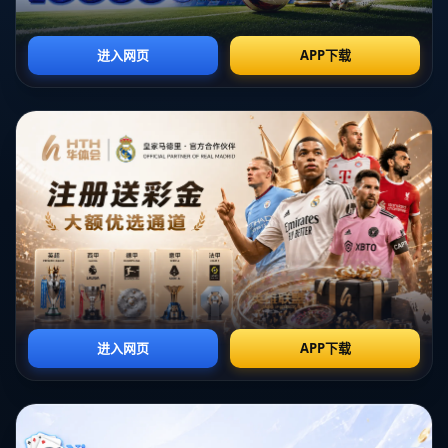
相比之下，**恩比德**在赛场上的表现同样不容小觑。作为费城76人
的绝对核心，他以强势的内线统治力和稳定的得分能力在NBA立下
了赫赫战功。**尽管最后的评分稍逊约基奇，但96分依旧是一个令人
尊敬的结果。**他在攻防两端的全面性，让他在2K24的游戏世界中
同样拥有极高的战略价值。
为什么这两位球员的评分如此接近但又有微妙的差距呢？这取决于
他们各自的打法和在队内的定位。**约基奇以全面的组织能力和极高
的篮球智商著称**，他不仅可以自己得分，还能通过让队友更出色来
影响比赛的结果。而这种全能型的打法在游戏中给他带来了更高的
综合评分。