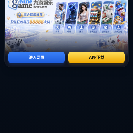
同时，从**数据统计**的角度来看，约基奇上赛季在场均得分、助
攻、篮板等方面的数据通常稍微优于恩比德，特别是在**助攻和效率
值**上更是显得格外突出。这样的表现自然也在游戏中得到了反馈，
转化为他更高的虚拟评分。
当然，评分仅仅是游戏中的一个参数，但它反映了球员在现实中表
现的一个综合性指标，为玩家在挑选和使用球员时提供了重要的参
考依据。对于篮球迷和游戏玩家而言，**了解这些评分背后的现实依
据，不仅增添了游戏的乐趣，也提升了对球员本身的认识**。
在《NBA 2K24》中，无论是选择约基奇还是恩比德，都可以为玩家