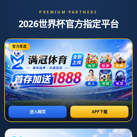
新闻中心
分类>>
申花进球多到来不及看 斯卢茨基“点石成金”
2026-07-07T20:28:05+08:00
返回列表
**申花进球如潮 斯卢茨基魅力初现**