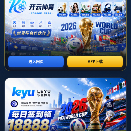
在当今篮球界，年轻球员的潜力评估逐渐成为热议的焦点。而最
近，**文班亚马**（Victor Wembanyama）在多项评测中获得了极高
的评分，引发了广泛关注。很多分析师和球迷都表示，他是自**锡安
·威廉姆森**（Zion Williamson）之后，最具吸引力的篮球新秀。这
一评价不仅反映了文班亚马卓越的技术水平，也揭示了其在未来职
业生涯中的巨大潜力。
#### 文班亚马的引人注目之处
文班亚马的身高达到了惊人的**7英尺2英寸**（约2.18米），以及超
长的臂展使得他在场上无疑是一个巨大的威胁。他的运动能力与技