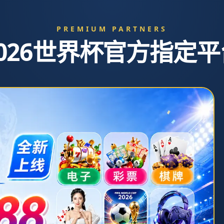
首页
关于我们
产品展示
新闻资讯