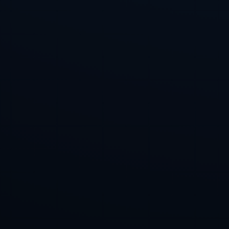
###
令人
分析
可能
此外
运动
###
尽管
间，
例如
我国
####
中国
现中
大程