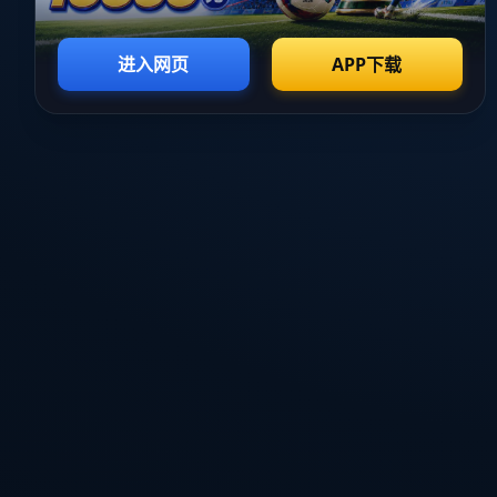
行业资讯
###
随着
注，
来的
###
众所
男篮
的素