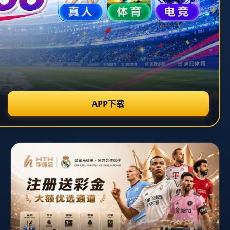
新闻中心
中国男篮17人大名单：周琦领衔