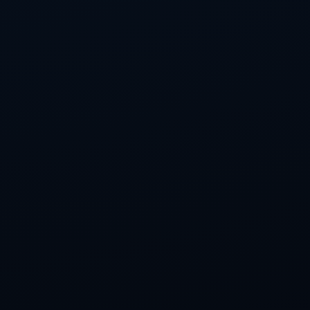
然无人入选。这一现象引发了媒体和球迷的广泛讨论。有
BA中常常保持竞争力，但在国际赛场的出战经历不足，
如在NBA、欧洲联赛或是亚洲杯等赛事中获得过经验的
轻球员，以便提高整体实力。
人大名单中，其他各支球队的年轻球员将有更多的上场时
在竞技水平上得到提升，从而为未来的比赛做好准备。*
期待。他们在大赛中的发挥不仅关乎个人职业生涯，还对
周琦的带领下，年轻球员们将在国际赛场上接受挑战，展
的思考。未来，球队将如何调整战术和选手构成，将在很