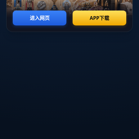
2026-07-07T20:28:05+08:00
 中国男篮17人大名单：周琦领衔 辽宁无人入选
2024年巴黎奥运会的日益临近，中国男篮的备战工作已进入关键阶段。近日
其中**周琦**作为球队的绝对核心再次被选中，但令人意外的是，辽宁队
比赛充满期待。
# 周琦的领袖地位
周知，**周琦**近年来在国际赛场上的表现非常出色，尤其是在前几届世
的中心，周琦不仅在技术上具备强大的统治力，他的领导能力同样不可忽
质，这使得他在国家队中的地位愈发稳固。