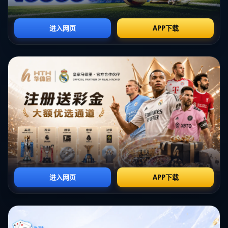
作为步行者队的主要得分手，**哈利伯顿**不仅在进攻端表现出色，
还通过其组织能力和防守贡献，全面提升了球队的竞争力。他多次
在关键时刻命中重要投篮，同时利用其视野为队友创造了许多得分
机会。哈利伯顿的全面表现无疑是步行者能在客场取得胜利的主要
原因之一。
### 迪文琴佐的无奈
相比哈利伯顿，迪文琴佐的表现同样耀眼，然而最终却未能改变尼
克斯的败局。**迪文琴佐的35分**成为了一种无奈，这不仅反映了球
队在统筹上的短板，也揭示了其需要进一步提升在关键时刻的决策
能力。尽管个人数据亮眼，无奈球队整体表现不佳，关键时刻并没
有将个人表现转化为胜局。
### 教练策略分析
这场比赛也突显了两队教练之间的**策略搏斗**。步行者通过有效的
轮换和战略部署，成功压制住了尼克斯的反攻。尤其在防守端，多
次切断了迪文琴佐与队友之间的联系，让尼克斯的进攻变得单一和
无效。**教练的决策和战术调整**在比赛中发挥了重要作用，是步行
者能够逆转的重要因素。
### 市场与舆论分析