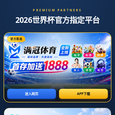
新闻中心
分类>>
中超最强金靴！武磊再次成为上海海港英雄
2026-07-07T20:28:05+08:00
返回列表
**中超最强金靴！武磊再次成为上海海港英雄**
在中国足球的舞台上，有一些球员以其卓越的表现和精彩的进球令