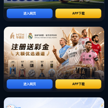
当然，武磊的成功并不仅仅得益于天赋。他的 **训练态度** 和职业
精神在整个职业生涯中一直非常突出。即使在外援众多的情况下，
武磊始终努力提升自己的技战术水平，通过不断的训练和比赛磨
炼，将自身的潜力发挥到极致。这种努力的精神同样也激励着身边
的队友，提升了整个球队的竞争力。
### 扩展影响力
武磊在中超的成就，不仅在国内引起轰动，也让他在国际舞台上获
得了更多关注。随着他在中超的表现日渐突出，武磊的个人品牌也
逐渐强化，吸引了不少 **赞助商** 的青睐。他的成功故事为更多年
轻球员提供了榜样，激励他们追求自己的梦想。