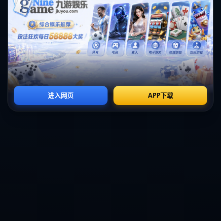
### 未来展望
在成功夺得金靴之后，武磊的目标并没有停止。他在接受采访时表
示，未来希望能与球队一起争取更多的荣誉。而作为球迷心中的英
雄，武磊的每一次上场都充满期待。他在场上的表现，将继续成为
**中超联赛** 的一大亮点，促进中国足球的发展。
总的来说，武磊的成功原因不仅在于他的技术能力，更在于他不懈
的努力与拼搏精神。他的表现让我们看到了中超联赛的潜力与希
望，相信在接下来的赛季中，我们将继续见证这位足球天才的精彩
表现。
上一篇：北青：北京国安与张玉宁谈完续约，林良铭、何宇鹏接
近加盟