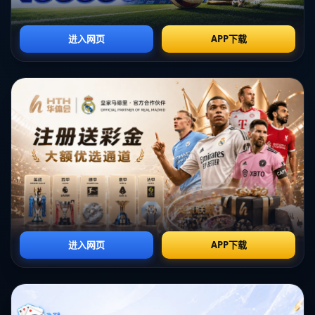
的控球后卫，意味着球队在攻防两端都能得到显著提高。**这样双赢
的选择无疑是双方精诚合作的结果**。
**案例分析：成功的转会范例**
历史上，NBA中不乏成功的转会案例，其中有当年凯文·杜兰特从雷
霆转会勇士的经典故事。杜兰特选择了一个更稳定且竞争力更强的
环境，这使他在职业生涯中实现了飞跃。类似地，德拉在公牛的未
来同样被看好，他将有机会在这里书写新的辉煌篇章。
总之，这次转会不仅展现了德拉清晰的职业规划，也反映了当今
NBA环境中，球员对职业发展的深刻理解。**在一个动荡不安的环境
中，做出明智的选择，无疑是成功的关键**。德拉·洛瑞的这次转会
决定，无疑为他未来的职业生涯铺平了道路，同时也为公牛队的腾
飞注入了新的动力。