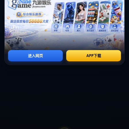
上一篇：2名利物浦中场单场8次对抗均赢：赫拉芬贝赫&麦卡
下一篇：ESPN：FIFA希望引入FVS系统 教练能质疑裁判决定
Copyright 2024
球速体育(QIUSU)官方网站-SPORTS
All Rights by
球速体育