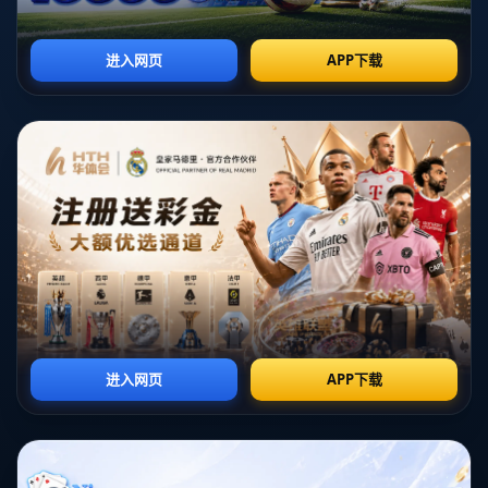
赛中，仅用**3分钟就完成两记闪电般的进球**，直接打破了比赛的
平衡：
1. **开场第1分钟**：捷克队利用一次左路传中机会，中锋在波兰门
前抢点破门，这粒球堪称战术执行力的完美体现。
2. **第3分钟**：捷克前场抢断后迅速发动反击，中场球员一脚精准
直塞，助攻边锋再下一城。波兰门将显然还未完全进入状态，再次
目送皮球入网。
这两粒闪电进球不仅展现了捷克队的**进攻效率**与球员之间的默契
配合，更对波兰队形成了心理和战术上的压制。客场作战的波兰队
在短短几分钟内被迅速击溃，在随后的比赛中难以形成有效反击。
---
### **战术解析：捷克队的高效打法是制胜关键**
捷克队在本场比赛中的表现堪称经典案例。他们的**快速压迫战术**
以及中前场的灵活跑位，为胜利奠定了坚实的基础。以下是几个关
键战术观察：
- **高位逼抢**：捷克队从比赛伊始就采取**高位压迫**的打法，迫使
波兰队的后防失误频出，最终在短时间内制造了得分机会。
- **快速转换**：捷克队的中场完成断球后，立即通过直塞或长传发
动反击。这种高效的转换节奏让波兰防线难以招架。
- **胜在细节**：捷克队员的传中、边路渗透以及禁区内的抢点能力
都展现了高超的执行力，每一次进攻都带着目的性。
同时，我们也可以对比两队的整体表现。波兰队虽拥有强大的中锋
莱万多夫斯基，却未能在捷克队的贴身防守下找到太多机会。这也