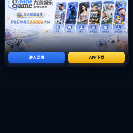
事实上，这并非克洛普首次在下半场改变比赛进程。据统计，克洛
普执教利物浦期间，在欧战赛事中完成的逆转场次位居欧洲五大联
赛教练之首。这种临场调整能力，也正是利物浦成为杯赛劲旅的重
要原因。
### **利物浦的欧联前景：小组头名之争初露端倪**
虽然仅是一场小组赛，但利物浦的表现足以让球迷对他们的欧联前
景充满期待。在欧冠赛场缺席一年的他们，希望通过欧联的冠军直
通下赛季欧冠，同时再将球队的欧战荣誉簿填上浓墨重彩的一笔。
随着强敌如罗马和勒沃库森相继在小组赛首轮获胜，利物浦在欧联
的真正考验可能尚未到来。但本场比赛的逆转，已经传递出了一个
重要信号：这支球队无论面对何种局面，都有能力重新掌控比赛，
并将优势转化为胜利。