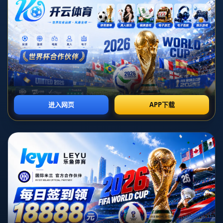
作为本赛季英超联赛的一大看点，**狼队与切尔西的对决**成为了第
18轮赛程中备受关注的比赛。然而，这场对决并未为球迷们带来进
球的盛宴，而是以一场乏味的“0-0”平局收场。在这场略显沉闷的比
赛中，人们的焦点部分转移到了场上的球员状态和伤病情况，其中**
科瓦契奇成功复出**和**齐耶赫中途伤退**无疑成为了大家热议的话
题。本篇文章将围绕这场比赛的亮点和关键细节，深入分析切尔西
在本赛季中的表现和现状。
### **比赛综述：狼队稳扎稳打，切尔西锋线疲软难题凸显**
本场比赛，切尔西的表现让人唏嘘不已。作为一支近年在转会市场
上投入巨大的豪门，切尔西的进攻线却全场疲软，始终未能突破狼
队的防线。球队虽然控球占优，但有效进攻寥寥无几，教练波特的
战术布置也在球迷的聚光灯下饱受质疑。
另一方面，狼队则展现了“苦守”与“反击”相结合的战术特质。他们有
效地限制了切尔西的推进，不断通过拦截和逼抢将蓝军的进攻消弭
于无形。特别是中场方面，狼队一直没有将阵型压得太靠后，这让
切尔西无法畅通无阻地向禁区发起威胁。
值得一提的是，切尔西的**进攻问题**并非首次显现。本场比赛再次
让人意识到，切尔西缺乏一名能够一锤定音的强力中锋。球队依赖
斯特林、芒特等人的串联和远射，但始终无法撕开狼队顽强的后防
线。
---
### **科瓦契奇替补复出，亮点依旧**