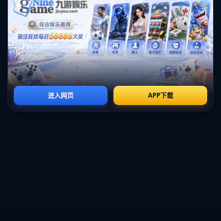
*相比之下，切尔西本赛季的伤病问题似乎开始显现出“常态化”的趋
势。从坎特的长期伤缺到詹姆斯的肌腱问题，再到如今齐耶赫的意
外伤病，蓝军阵容的完整性一直处于起伏状态，严重影响了球队的
综合竞争力。*
---