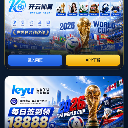
在欧冠赛场上的表现起伏跌宕，再度引发热议。然而，曼联欧冠出
局是否真的意味着失败？在这个*动荡的时期*，英超是否能够成为索
尔斯克亚的救命稻草？让我们深入探讨其中复杂的动态。
**理解曼联的欧冠挑战**
曼联在欧冠赛场的成绩常常成为球迷和评论员讨论的焦点。曾几何
时，他们是欧洲足坛的霸主。然而，随着近年来其他球队的崛起，
再加上内部阵容调整，曼联在欧冠中的表现时常不如人意。然而，*
欧冠出局确实令人遗憾，却未必是全盘失败的象征*。毕竟，要在由
众多强者角逐的欧冠比赛中取得佳绩，所需的不仅仅是技术，还有
策略和运气。