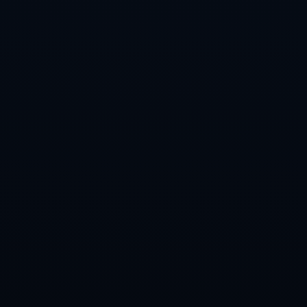
客家文化**作为球队的精神内核，对梅州客家的发展产生了深远影响。无论
球员。球队不仅在比赛中顽强拼搏，而见证了无数次逆袭与奇迹的发生。
来，随着中国足球环境的不断优化，梅州客家足球俱乐部将继续以不断探
青年培养战略、卓越的外援结合以及坚定的**文化认同**，这支充满活力
篇：阿瑙托維奇康復進度理想，有望參加歐洲杯.
篇：隊記表示太陽隊並未積極交易努爾基奇 其交易價值較低.