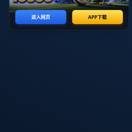
行业资讯
**梅
近年
力。
发展
梅州客
立之
**
联赛
这支
为了
稳步
例如