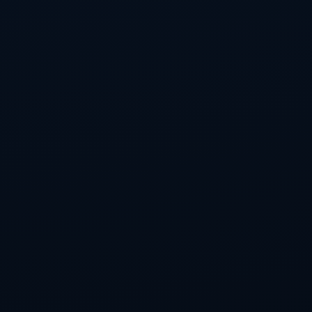
。在外援的选择上，俱乐部注重其与**客家文化**的融
锋卡洛斯的加盟，使得球队的攻击力得到了明显提升，他