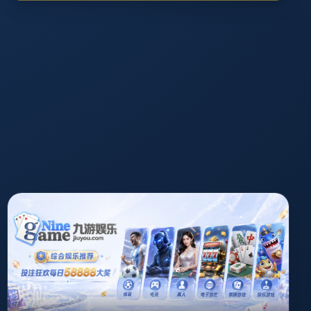
您所在的位置是：
首页
>
新闻中心
紹.