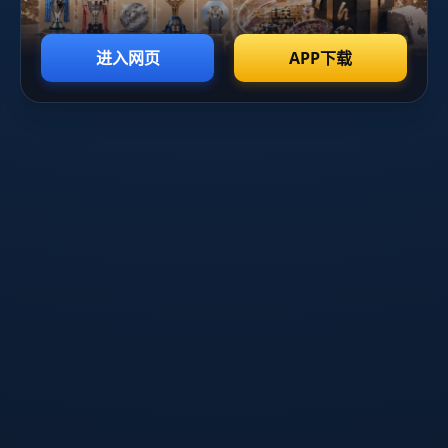
2026-07-07T20:28:05+08:00
州客家足球俱乐部：新兴力量的崛起**
来，随着中国足球事业的蓬勃发展，**梅州客家足球俱乐部**作为一支具
这支球队不仅承载了地方文化的精髓，也逐步在国内联赛中取得了可喜的
历程及现状。
家足球俱乐部成立于2013年，以其所在地梅州市及客家文化命名。梅州，被
初，便将弘扬客家精神、振兴地方足球作为目标，并积极参与各类足球赛
梅州客家足球俱乐部**成立之初，并没有得到广泛关注。然而，凭借着不懈
到职业联赛的跃升。2017年，梅州客家首次参加中甲联赛，并取得了不
生于南方山城的队伍。
在强手如林的国内联赛中立足，**梅州客家足球俱乐部**注重青年球员的
推进”的发展策略。通过与各大知名足球学校合作，梅州客家为年轻球员提
，年轻后卫李某某在俱乐部的培养下，一度被选入国家青年队，成为地方