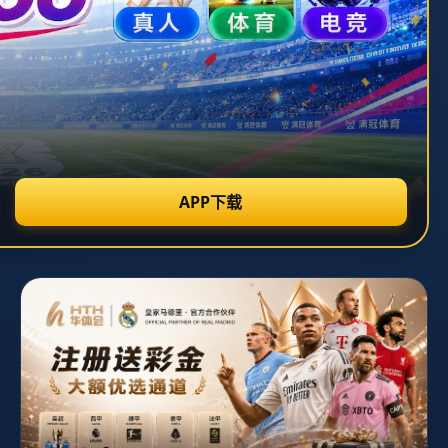
新闻中心
梅州客家足球俱樂部介