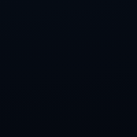
是在球场内外，这种坚韧不拔、勇往直前的精神都激励着每
索与创新的姿态，力求在更高的舞台上展现风采。通过扎
的球队势必在国内外足坛中不断崛起。