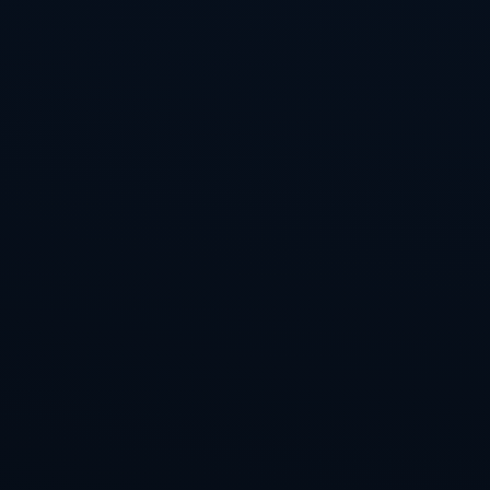
不仅
合，
的个