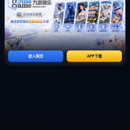
吉達國民對世界級球星的吸引，顯示出沙特市場無限的潛力。這一
市場不僅為球員提供了理想的發展環境，還為本地球迷帶來他們向
往的精彩賽事。隨著越來越多的優秀球員加盟，沙特足球聯賽的國
際影響力正在穩步提升。
### 案例分析：其他大牌球員的成功轉會
之前幾個賽季，我們也看到了許多球員從歐洲轉向中東。*例如，哈
維（Xavi）加盟阿爾薩德（Al-Sadd）*後，不僅帶隊連續奪冠，還將
歐洲頂尖的比賽理念帶到了卡塔爾聯賽中。這種經驗讓我們對聖馬