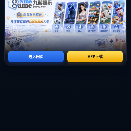
Bryant）的強烈奪冠願望驅動下，衝出了困境，最終奪得總冠軍。
**因此，戴維斯和勒布朗對奪冠的堅持，不僅激勵著他們自身，也極
大地鼓舞著球隊。**這種渴望有助於球員在賽季中保持高水平的專注
和動力。對於湖人隊的其他成員來說，他們的奮鬥精神是一種激
勵，推動著整個團隊向更高的目標邁進。
總的來說，*戴維斯和勒布朗的奪冠夢不僅是個人理想的延續，也是
湖人隊未來成功的一大驅動力。*隨著賽季的展開，他們的表現將直
接影響球隊的命運。在競爭激烈的NBA賽場上，這種奪冠的渴望無
疑將成為他們最大的優勢之一。