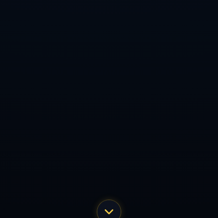
上一篇：盧比亞萊斯被切費林譴責：其行為魯莽而不恰當，勸其
辭職！.
下一篇：恩裏克：我非常開心能夠回到巴薩，這是一個非常特別
的場合！.
Copyright 2024
球速体育(QIUSU)官方网站-SPORTS
All Rights by
球速体育