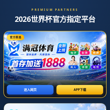
新闻中心
分类>>
濃眉表示勒布朗和他非常渴望再奪一個總冠軍 他期待著體
驗冠軍遊行的樂趣.
2026-07-07T20:28:05+08:00
返回列表