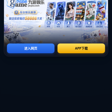
**沙特阿拉伯：虽败犹荣**
尽管比分最终定格在0-2，沙特阿拉伯在比赛中展示的拼搏精神不容
忽视。从一开场，他们便展现了**高昂的斗志与顽强的意志力**。沙