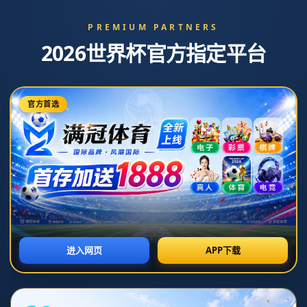
新闻中心
分类>>
世界杯小組賽波蘭2-0沙特阿拉伯 萊萬收獲世界杯首球 沙特
阿拉伯雖敗猶榮！.
2026-07-07T20:28:05+08:00
返回列表