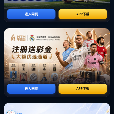
**战术分析：实力比拼与策略对决**
门兴在本场比赛中采取了紧密的防守策略，旨在压制拜仁的进攻。
通过稳固的中场防守和快速反击，他们巧妙地利用对手的防线缺
口，抓住了为数不多的进攻机会。普莱亚的进球正是这种策略的成
功体现。
而拜仁慕尼黑则继续展示他们一贯的强势进攻风格。**渐进式推进和
持续施压**是拜仁的拿手好戏，他们善于通过边路传中和快速的小组
配合打乱对手防线，这一点在莱万的进球过程中得到了充分体现。
拜仁不断利用控球优势，压制对手，寻找破门良机。