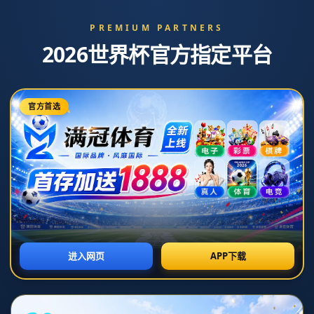
新闻中心
分类>>
德甲第1輪門興1-1拜仁慕尼黑 普萊亞首開紀錄萊萬扳平救
主.
2026-07-07T20:28:05+08:00
返回列表