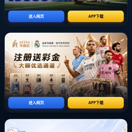
伊布本季的表现可以用“**超神操作**”来形容。尽管他已经是41岁高
龄，但6场10球、场均1.67球的效率确实令人叹为观止。纵观意甲历
史，从超级射手巴蒂斯图塔到刚退役的C罗，都曾展现出令人印象深
刻的入球效率，但伊布的这个“**6场进球上双**”纪录依旧凸显了他独
特的统治力。
究竟是什么让伊布在这个阶段依然保持如此高效的竞技状态？除了
他天赋异禀的身体素质，**日复一日的自律生活和严苛训练**显然是
关键因素。长期坚持科学训练和健康饮食使得他的体能状态保持在
几乎可以媲美年轻球员的水平。几次重伤的恢复过程也证明了他的
意志力之强大——即便身处低谷，他从未放弃对足球的热爱。