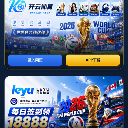
卓越表现证明了自己的不凡。在意甲赛场上，这位年过不惑的瑞典
前锋将“老当益壮”这一词语演绎得淋漓尽致：**6场比赛打进10球**，
成为意甲历史上最快达成两位数进球纪录的球员。如此惊人的成绩
不仅为球迷奉献了一场又一场精彩赛事，也让人不禁探讨，他的职
业态度和足球技艺的非凡之处。
### **超强效率刷新纪录，伊布为何屡创奇迹？**