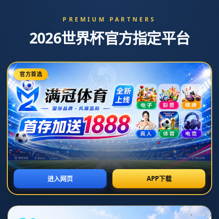
新闻中心
分类>>
伊布超神操作意甲6場進10球達到歷史第一人進球上雙.
2026-07-07T20:28:05+08:00
返回列表
**伊布超神操作：意甲6场10球，成为历史第一人**
足坛传奇总能不断书写新的篇章，而伊布拉希莫维奇再一次用他的