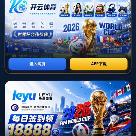
### 熱刺和阿斯頓維拉瞄準尤文圖斯後衛布雷默，引發轉會市場焦
點
在今年的夏季轉會窗口中，歐洲足壇再次掀起巨大的話題，兩支英
超勁旅**托特納姆熱刺（熱刺）與阿斯頓維拉**同時表現出對尤文圖
斯後衛布雷默的濃厚興趣。這位巴西國腳以其穩定的防守、強大的
身體素質和出色的空中能力被認為是現代頂尖中衛之一，而尤文方
面對布雷默的要價則設定在**不低於5000萬歐元**，這也讓這筆潛在
交易充滿了挑戰與看點。
---
### *布雷默的背景與實力*
布雷默自加盟尤文圖斯以來，大幅提升了球隊的防守質量。他擅長
的壓迫性防守和關鍵攔截能力使其成為「斑馬軍團」防線上的核心
球員。尤文上賽季的亮眼防守數據，部分得益於布雷默穩健的表
現。這位巴西後衛也因此吸引了英超強隊的注意，特別是**熱刺和阿
斯頓維拉**，他們正尋求一名能夠加強防線、提升競爭力的後衛。