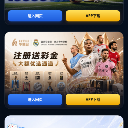
尤其是對於熱刺而言，他們因主力中衛的不足而多次在比賽中暴露
防守漏洞。隨著波斯特科格魯的上任，他致力於提升球隊的後防結
構，而布雷默顯然符合這一目標。另一方面，阿斯頓維拉在主教練
埃梅里的帶領下，已經展現出強烈的進取心，並且正在加大對陣容
的投資力度。因此，布雷默被認為是填補其後防空缺的理想人選。
---
### **尤文圖斯的強硬立場：5000萬歐元底價**
尤文圖斯之所以對布雷默設定5000萬歐元的報價門檻，背後體現了
球隊對這位後衛價值的高度評價。僅僅去年夏天，尤文以4100萬歐
元從都靈引進這名後衛，但布雷默用一個賽季的出色表現證明了這
一筆投資非常成功。因此，尤文無意以低於5000萬歐元的價位出售
該名球員。
值得注意的是，這個定價對於一些財務較為充裕的英超球隊來說並
非不可承受。英超球隊的總體財務實力，尤其是在轉會市場中的競
爭性，一直以來都是歐陸其他球隊難以匹敵的。然而，即使熱刺和
阿斯頓維拉對布雷默感興趣，也需要在價格上進一步協商，畢竟這
是一筆不小的支出。
---