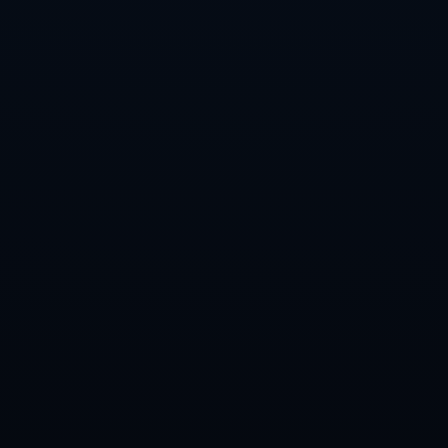
以及對某些關鍵球員的針對性防守**。毫無準備迎接國家德比，無異
於自毀前程。運用科技輔助（如大數據分析）提升準確性已成為現
代足球的趨勢，更多球隊正透過這些技術手段為比賽爭取決策優
勢。
---
總而言之，*國家德比的勝負不僅取決於球場上球員的奔跑與射門，
健康狀態、心理素質及戰術安排才是幕后推手。*通過這三大關鍵因
素的掌控，一支球隊將有更大機會在這場舉世矚目的對決中拔得頭
籌。無數次歷史證明，這些細節能夠左右一場德比的結局，也讓世
界上每一場德比更加充滿魅力。