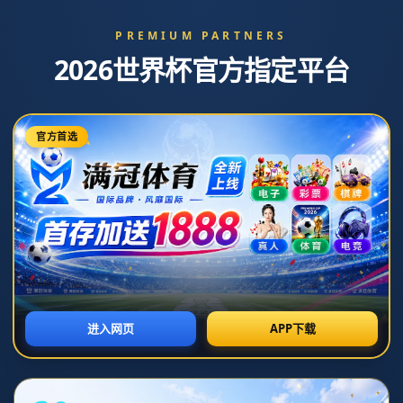
新闻中心
分类>>
國家德比勝負可能取決於三個關鍵因素.
2026-07-07T20:28:05+08:00
返回列表
**國家德比勝負可能取決於三個關鍵因素**