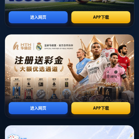
爾的默契配合成功拿下勝利。
特別是在德比中，主教練對核心球員的使用更需謹慎。例如，過度
依賴剛剛傷癒的球員可能導致該球員狀態欠佳，甚至進一步惡化。
而**避免傷病的重點在於賽季初的體能管理**以及在國家德比前的輪
換調整。陣容中的每位球員，從主力到替補，都是勝利的拼圖，而
健康狀態差的拼圖則可能為對方留下破綻。
---
### **2. 心理素質及比賽壓力的掌控**
國家德比的舞台壓力非同一般，除了是技戰術比拼外，心理層面的
較量同樣重要。比賽的氣氛之激烈，以至於很多球員即便擁有超高
的實力，也可能因心理失誤導致表現失常。對於那些首次參加德比
的年輕球員，適應這種壓力可能是巨大的挑戰。一個情緒失控的動
作、一張黃牌，隨時可能讓比賽局勢逆轉。
2010年，穆里尼奧執教時期的皇馬曾在西班牙國家德比中以0:5慘敗
於巴薩。回顧該場比賽，不僅是技戰術問題，全隊心態的崩潰更是
失敗的主要原因。而巴薩球員則在瓜迪奧拉帶領下顯得更加從容，
對賽場環境駕輕就熟。由此可見，**心理素質是贏得德比的隱形武器
**。
重要的心理戰術包括提前減壓、模擬壓力環境訓練，甚至安排心理
專家輔導球員。誰能在德比中冷靜地做出關鍵判斷，誰就能離勝利
更近一步。
---
### **3. 戰術佈陣與場上應變**