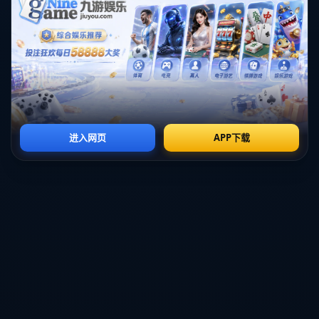
在競爭激烈的國家德比中，主教練的戰術安排經常成為焦點。***陣
型選擇、球員站位、進攻與防守的平衡等方方面面，直接影響比賽
的起伏***。作為足球場上的指揮塔，教練的佈局不僅是在賽前完成
的設計，更在於比賽中的應變能力。
以2017年的國家德比為例，當時巴薩在比賽中率先失球，但主教練
恩里克在半場休息時迅速調整陣型，由4-3-3轉為4-4-2，使鋒線重心
更加靠前，最終逆境翻盤。同樣在2016年的另一場德比中，皇馬的
齊達內則通過加強邊路壓迫成功限制了巴薩的中路滲透，最終以2:1
笑到最後。