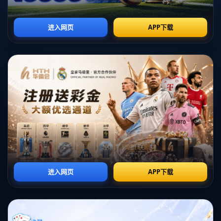
一名年轻球员而言，这样的表现将大大提升他的职业前景和在联盟
中的地位。
**乔治的拼命追分**
对面的黄蜂并没有轻易放弃。作为队中的另一位优秀球员，乔治在
比赛中不断寻找机会，以精湛的球技和稳定的命中率为球队努力追
分。尽管黄蜂在大多数时候都处于劣势，乔治的*拼尽全力*为球队争
取到了短暂的逆风机会。