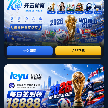
在NBA的激烈赛场上，每一场比赛都充满了无数的精彩瞬间和让人
屏息的绝杀。而在最近的一场比赛中，*76人对阵黄蜂的比赛*再一次
成为了众人瞩目的焦点。这场比赛中，马克西凭借**狂飙40分**，帮
助76人以强势表现轻松战胜对手黄蜂，而黄蜂的乔治和三球的努力
追分却未能改变结局。
**马克西的耀眼表现**
作为76人的关键球员，马克西在赛场上的表现无疑是全场比赛的亮
点。他不仅展现了精准的投篮，还在关键时刻通过突破和罚球为球
队带来了至关重要的分数。**此次狂飙40分**的成绩，不仅提升了个
人赛季的得分纪录，也让他成为这场比赛中名副其实的英雄。对于