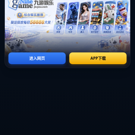
**三球的复出**
让黄蜂球迷感到欣慰的是，三球在这场比赛中完成了他的复出。然
而，即便是三球这个黄蜂队内的重要后卫也难以扭转战局。虽然他