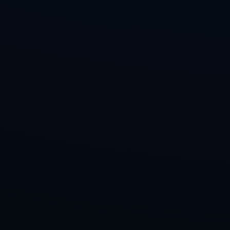
上一
下一