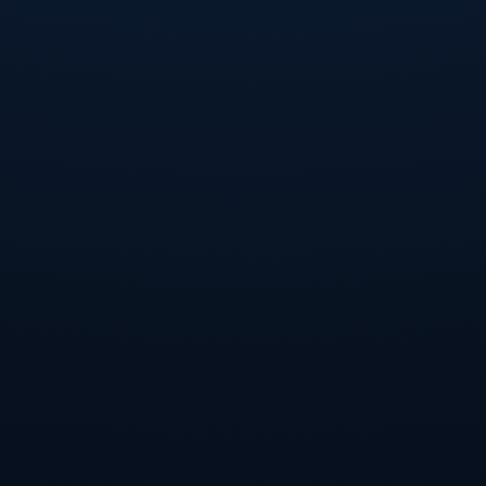
段猛攻，而是通过中场的控制逐步瓦解对手的防线。莫德里奇和克罗斯在
场，当阿拉维斯试图反扑时，安切洛蒂果断作出调整，将维尼修斯替换上场
利用速度优势完成了致命一击**。从这场比赛来看，皇马不仅战术清晰，
的有力保障。
拉维斯虽败，但并非全无亮点**