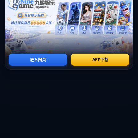
### 施羅德的回歸：穩定與速度的結合
相比於波傑，**施羅德的價值更多體現在對比賽節奏的控制和進攻端
的推動上。** 本賽季初期，他的幾場精彩表現給球隊注入了信心。
作為一名快節奏後衛，施羅德既能自主創造得分機會，也能梳理全
隊進攻。
值得注意的是，在上賽季推動球隊進入季後賽的關鍵時刻，施羅德
扮演了至關重要的角色。他以穩定的場均15分和6助攻成為球隊攻防
節奏的穩定儀表，這正是球隊渴望重現的狀態。
**實際案例：**在本賽季對陣洛杉磯快船的一場比賽中，施羅德以18
分、8助攻和4個搶斷的表現助球隊以107-102險勝對手。比賽後
期，在對方不斷縮小分差的關鍵時刻，施羅德多次命中關鍵跳投，