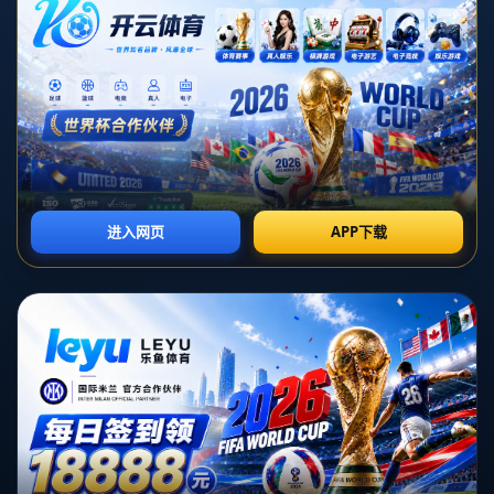
凭借斯特林的关键进球以1-0击败克罗地亚。比赛既展现了英格兰的
潜在实力，又体现了两队球员在场上的较量。这场胜利不仅为三狮
军团取得了开门红，也令全世界球迷对小组赛接下来的比拼充满期
待。
### **稳中求胜：英格兰的战术布局**
英格兰主教练索斯盖特在这场比赛中选择了一套极具针对性的阵
容，首发阵容中席卷了青春与活力。**斯特林、福登和凯恩**组成的
攻击线充满冲击力，同时后防线由斯通斯和明斯这样的硬派球员坐
镇，令防线稳固。
面对克罗地亚这支以技术流著称的球队，英格兰选择了一种较为务
实的踢法。他们在保持积极控球的基础上，耐心寻找进攻机会，并
在中场通过卡尔文·菲利普斯与德克兰·赖斯的组合压制对手。在攻守
转换中，菲利普斯表现尤为亮眼，他的积极跑动和精准传球直接助
攻了斯特林的制胜进球。
### **英雄斯特林：从质疑到关键先生**
德比郡出生的拉希姆·斯特林在这场比赛前，曾因状态不稳定而备受
外界议论。然而，他在关键时刻挺身而出，用实际表现回击了所有
质疑的声音。第57分钟，来自**卡尔文·菲利普斯**的直塞传球穿透
克罗地亚防线，斯特林抓住机会，用一记冷静低射攻破门将利瓦科
维奇把守的大门，这粒进球也成为了全场比赛的胜负手。
尽管随后他还错失了一次绝佳的破门机会，但斯特林整体上的表现
依然足以令人称赞。他的速度与敏捷性让对手的防线疲于应对，同