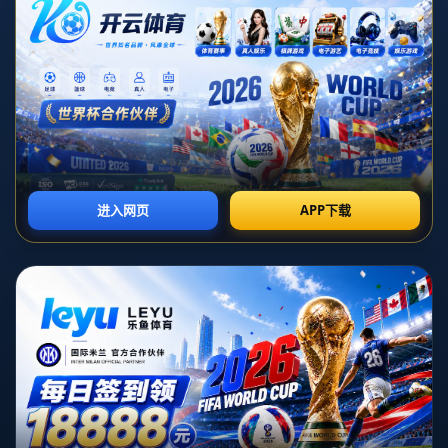
**哈利伯顿坦言曾经的身体语言与态度不佳，他需掌控自身的能量**
在竞技体育的世界里，运动员不仅需要强大的身体素质和精湛的技
术，心理素质也往往是决定胜负的关键因素。而情绪的管理、能量
的控制更是比赛中的重要环节，不仅直接影响选手的发挥，更间接
左右团队氛围和观众的感知。近日，NBA印第安纳步行者队的后卫**
泰瑞斯·哈利伯顿**大胆回顾自我，坦言自己曾因为**身体语言和态度
不佳**导致表现受限，并表达了对**掌控能量**的深刻认识。这样的
坦率之言，无疑为每一个追求个人成长或团队成就的个体敲响了警
钟。
### 身体语言：沟通无声却震撼人心
**身体语言是情绪表达的外在反映**，无论是在竞技场上还是日常工
作中，它都能在无意间透露出内心感受。哈利伯顿分享道，在过去
的一些场景里，失误或糟糕的赛程常常让他情绪失控。赛场上的低
头、皱眉或者没有能量的跑动，很快影响了他在队友和对手眼中的
存在感。
心理学研究表明，**积极的身体语言不仅能激励自己，还会向外界传
递正面信号**。例如，当队友看到一名球员即便落后也始终昂首挺
胸、快速回防时，这种表现往往会给团队注入更多的斗志。而反
之，如果一名球员在失败后看上去颓废、无精打采，那么团队士气
可能会迅速下滑。
在NBA这样的高强度对抗赛场，情绪管理的成功与否往往直接决定
比赛的走向。哈利伯顿的坦言其实是检视竞技态度、**优化团队合作