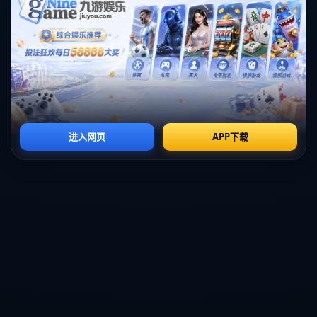
阶段释放**：比赛初期，适度冷静注重沉稳发挥；中期，注入热情打
造突破契机；末端，则需贯彻坚韧完成自我挑战。而哈利伯顿正努
力通过规律训练和自我反思实现这一点，这种态度已使他成为更多
年轻球员仰望的榜样。
### 案例分析：乔丹与詹姆斯的情绪控制
NBA历史上也从不缺乏因掌控情绪而取得卓越成就的明星球员。例
如，迈克尔·乔丹被认为是心理素质最坚韧的运动员之一。他天生好
胜，但在比赛中始终能以自信、稳健的身体语言表现自己，哪怕比
分落后，他的每个动作都显得从容且充满威慑力。而勒布朗·詹姆斯
则善于在逆境中调整自己的能量，他通过和队友积极沟通、用充满
激情的进攻回击对手，从而极大振奋了整个团队。
哈利伯顿虽然还未到他们的职业高度，但他在赛场上的成长轨迹已
经开始体现这一点：以赛季为单位反思问题、逐步优化态度、传递
正面信号，这种职业化心态让他和步行者队在赛事表现上更加稳
健。
### 学会管理态度：精进个人与团队表现的必修课