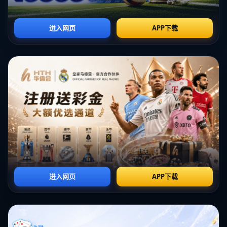
博格巴和维埃拉的故事不仅仅是关于足球，更关乎如何建立自己独
特的**个人品牌**。在现代体育中，个性化的表现尤为重要。博格巴
通过他大胆的发型、多样化的生活方式以及善用社交媒体的平台，
向全球球迷展示了他的多面性。**这种独特的魅力**不仅吸引了球
迷，也为他赢得了更多的商业机会和社会话语权。
维埃拉则通过执着与勤奋，展示了传统足球精神的魅力。他的故事
告诉世人，即使在现代足球巨星辈出的时代，脚踏实地、保持初心
依然是走向成功的核心所在。
***偶像的影响：K-图拉姆的成长之路***
反观K-图拉姆，他极力从博格巴与维埃拉身上学习，并逐渐在自己
职业生涯中融入两位巨星的特点。通过不断模仿与创新，他开始在
场上展现出更多可能性。博格巴赋予他**多样化的表现力**和自信，