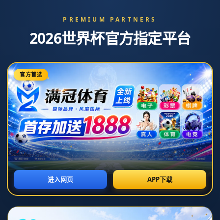
新闻中心
分类>>
K-圖拉姆：博格巴是偶像 其次是維埃拉 被其多變發型與才
華吸引.
2026-07-07T20:28:05+08:00
返回列表