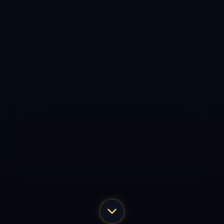
上一篇：英格蘭足總杯第三輪牛津聯0-3阿森納 法比奧·維埃拉兩
助攻！恩凱蒂亞近4場入4球 阿森納還需新前鋒嗎？.
下一篇：C羅梅開二度首破法國大門 國家隊進球來到109個.
Copyright 2024
球速体育(QIUSU)官方网站-SPORTS
All Rights by
球速体育