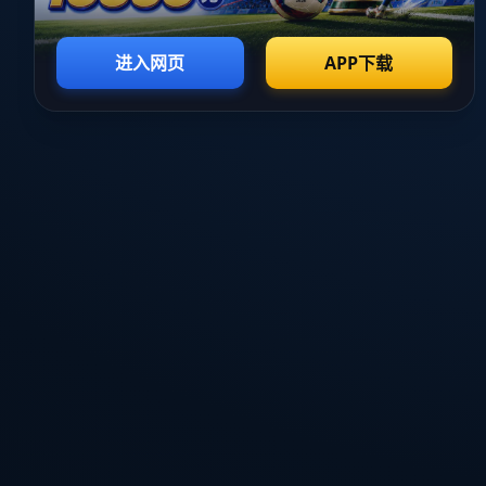
行业资讯
**帶
在足
數球
堅持
###