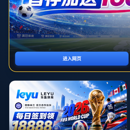
新闻中心
NEWS
公司新闻