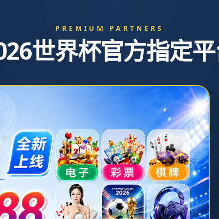
首页
关于我们
产品展示
新闻资讯