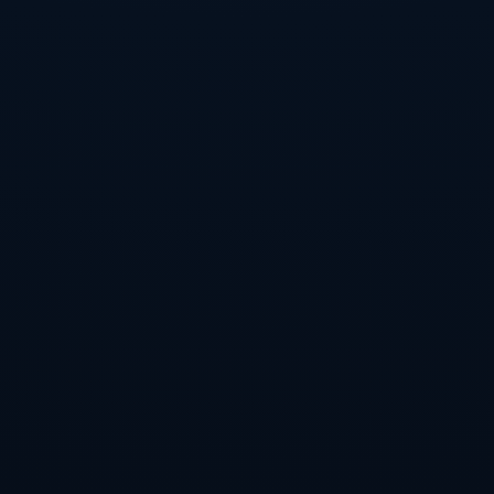
球這項對抗激烈的運動中，手部受傷並沒有減少比賽的強度。巴爾韋德以
**「手部骨折傷勢很疼但還能踢」**，這句話簡單明瞭地反映了他的韌性
，但巴爾韋德選擇了繼續戰鬥，這無疑給球隊帶來了巨大的支持和士氣提
 實例分析：巴爾韋德的進球價值
束進球荒的比賽中，巴爾韋德以一記絕妙的射門完成破門，這不僅讓球迷
球的獲得，更是對他在場上意志力的堅持和自我的突破。**他的進球價值不
運動心理學家指出，長時間的進球荒很容易讓球員產生心理陰影。然而，
同樣身處低谷的運動員。
 場上場下的啟示