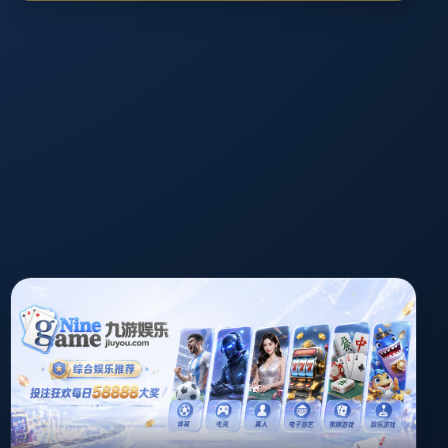
您所在的位置是：
首页
>
新闻中心
骨折傷勢很疼但還能踢.