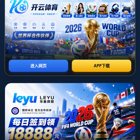
英格蘭足球超級聯賽（英超）一直以其競爭激烈和球星雲集著稱。
在這個舞台上，每個球員都力求展現最好的自己，而林加德（Jesse
Lingard）無疑是其中備受關注的一位。在最近的轉會消息中，**英
超官網顯示林加德再次租借加盟西漢姆聯**，這一消息迅速引發了球
迷和媒體的熱議。那麼，這位曼聯的中場大將為何選擇再次披上西
漢姆聯的戰袍？這次的回歸又將為他以及西漢姆聯帶來怎樣的影
響？
### **西漢姆聯：林加德的「第二主場」**
2021 年初，林加德曾短暫租借加盟西漢姆聯，在當時帶來了令人驚
豔的表現。他在16場比賽中打入9粒進球，並送出5次助攻，不僅幫