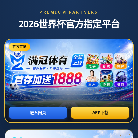
新闻中心
分类>>
英超官網顯示林加德再次租借加盟西漢姆聯.
2026-07-07T20:28:05+08:00
返回列表
**英超官網顯示林加德再次租借加盟西漢姆聯，曼聯中場的重啟之
路？**