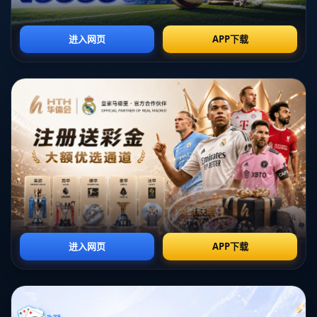
助「鐵鎚幫」提升聯賽排名，還讓人們重新看到了他巔峰狀態時的
水準。西漢姆聯球迷始終對他念念不忘，甚至視他為「改變比賽格
局的球員」。
根據**英超官網更新**的信息，林加德此次再次租借西漢姆聯，無疑
是一個雙贏的局面。一方面，他在上一次的成功經歷顯然為這家倫
敦球隊帶來信心；另一方面，對於林加德而言，這也是他重塑職業
生涯的重要契機。
### **林加德在曼聯的困境**
作為曼聯青訓系統的佼佼者，林加德從小就成為紅魔的一員。然
而，隨著曼聯陣容的不斷升級，他的出場機會逐漸受到限制。在多
位強勢中場如布魯諾·費爾南德斯（Bruno Fernandes）和卡塞米羅