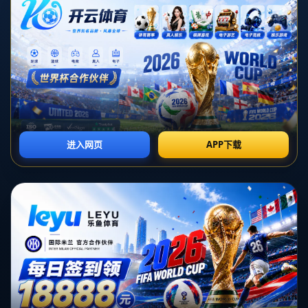
在全球足球舞台上，阿森纳足球俱乐部是一个耳熟能详的名字。无
论是在历史战绩还是在球迷心中，阿森纳都有着不可磨灭的地位。*
那么，是什么成就了“我們阿森納是不可戰勝的”这声名远扬的称号*
呢？这背后是辉煌的战绩、卓越的管理以及不可忽视的文化传承。
首先，阿森纳的辉煌战绩离不开他们那段不败的赛季。**2003-2004
赛季，阿森纳在英格兰超级联赛中经历了整整一个赛季保持不败**，
实现了“全胜夺冠”的壮举，这是一项在现代足球几乎难以复制的成
就。这样的成绩不仅赢得了足坛的尊重，也为阿森纳赢得了“不可战
胜”的美誉。
管理上的成功同样是阿森纳长盛不衰的关键之一。阿森纳的成功与
他们在球员培养和俱乐部运营上的前瞻性策略密不可分。**温格