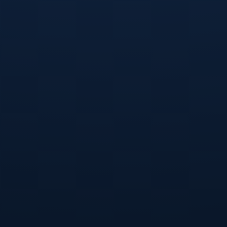
赛事的职业化与规范化，同样有赖于准入制度的持续完善。在职业联赛层面
构、青训体系、财务健康、球场条件、球迷服务等全链条延伸。以足球、
治理架构的透明，要求俱乐部提交详尽的财务报告、税务记录和债务情况
性约束，将青少年梯队建设与联赛资格直接挂钩。这种从“准资本”到“准治
，目的是过滤短期套利、恶性竞争的主体，为联赛的长期稳定发展夯实制度