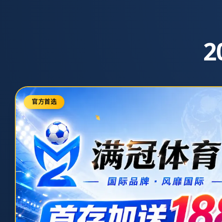
新闻中心
NEWS
公司新闻