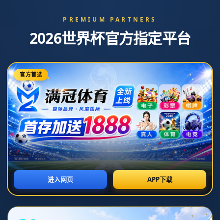
新闻中心
分类>>
山东女排全员出击，新人老将实力强！浙江女排07后成主力
军
2026-07-07T20:28:05+08:00
返回列表