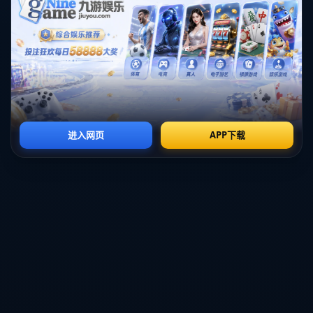
老将方面，山东女排的一批经验丰富的主力依旧是球队的中流砥
柱。她们不仅在关键分的处理上更加果断，也在训练中承担起“半个
教练”的角色，主动帮助年轻队员补足短板。尤其是在一传保护和防
守体系的构建中，老将们的经验成为球队最宝贵的财富——如何在
高压对抗中保持心态稳定、如何在对手形成连续冲击时做好临场调
整，这些看不见的数据都在老将们的传帮带中，一点点灌输给年轻
球员。与此部分老将也在尝试位置微调，以便在体能消耗更大的现
代排球节奏中延长“竞技寿命”，这种自我革新的态度，令整支队伍的
氛围更加积极向上。
值得一提的是，山东女排多名“00后”新人的成长速度明显加快，她们
在近两年的全运会、全锦赛以及青年赛事上积累了宝贵的比赛经
验。新赛季，教练组将在轮转和首发安排上给予新人更多空间，尤
其在副攻线和接应位置，有望看到更多年轻面孔出现在关键局和关
键场次中。新人冲击主力的过程本身就是良性竞争的体现，对球队
来说，这不仅意味着替补席不再是“观众席”，更意味着在漫长赛季中
有足够多的体能与战术储备应对密集赛程，真正实现“全员出击、人
人能顶上”的目标。
与山东女排的新老结合不同，浙江女排在本赛季呈现出更鲜明的“青