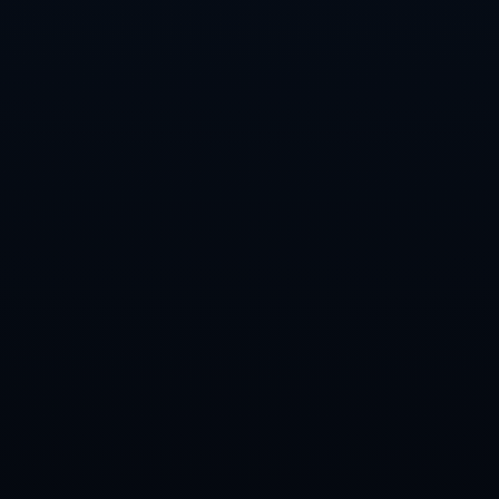
从技战术层面上看，浙江女排的“青春阵”也在促使球队打法升级。相
比以往偏重小球串联、快速多变的传统，如今的浙江队在网口高度
和进攻硬度上都有明显提升，一些07后主攻和副攻在扣球高度、出
手速度和线路变化上逐渐接近联赛一流水平。教练组也顺势在发球
环节增加了跳发和跳飘结合的配置，希望通过发球压力破坏对手一
传，为年轻副攻创造更多拦防机会。从热身赛数据看，浙江女排在
发球得分和拦网得分两项中都有一定幅度提升，这与年轻队员的冲
击力密不可分。
将视角同时投向山东女排与浙江女排，两支球队的不同路径恰好勾
勒出当前中国女排联赛的一个缩影：一方面，像山东队这样在国字
号球员、成熟老将与本土新人之间寻求平衡的队伍，不断提升整体
竞争力，为国家队输送稳定型球员；像浙江队这样敢于放手启用“07
后”群体，让年轻人早早接受高强度联赛检验，为中国女排的长远未
来储备更多高潜力人才。这种多样化的建队思路，不仅让联赛本身
更具看点，也为中国女排在巴黎周期乃至更长远规划中提供了更宽
的选材面。
随着赛季临近，山东女排“全员出击”的整体厚度与浙江女排“07后主
力军”的青春锐气势必将碰撞出更多火花。当经验与冲劲相遇，当老
牌劲旅与青春军团同场竞技，联赛的不确定性将被进一步放大。对
球迷而言，新赛季不仅是看比分与排名的较量，更是见证一代代球
员成长、更替与绽放的过程。无论是山东女排的稳中求进，还是浙
江女排的青春风暴，都将在这个赛季里给中国女排版图带来新的故
事和惊喜。