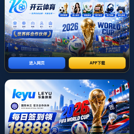
随着新赛季中国女排超级联赛的脚步日益临近，各支球队的备战工
作已进入冲刺阶段，其中山东女排和浙江女排的阵容变化与人员结
构尤为引人关注。一边是“全员出击”、新人老将齐齐发力的山东女
排，一边是“07后”迅速成长为主力军的浙江女排，两支队伍在新老交
替浪潮中走出了截然不同却同样充满看点的路径，也为即将到来的
联赛增添了几分悬念与活力。