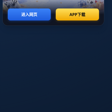
把中国体育产业推向更细分、更专业的时代。体育品牌的
整套“被重新设计”的消费链路。过去打球的人只在乎一
司团建飞盘局如何在功能与颜值间找到平衡。越来越多年
穿搭顾问”“飞盘局活动策划”“体能训练博主”等标签，用