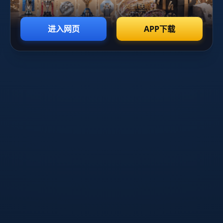
营热到骑行热，从飞盘圈到陆冲圈，新消费形态像一波又一波涌来的浪，
款、城市路跑节、电竞战队周边、智能穿戴设备更新迭代，背后对应的是一
战鞋，如今他们会找“运动搭配师”出造型笔记：周末3V3街场穿什么、公
这种兴趣做到极致，从“种草者”变成了“职业玩家”，在内容平台挂上“运动
度换取粉丝的信任和品牌的合作。