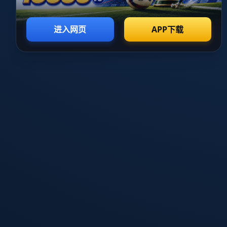
从露
联名
双实
轻人把
专业