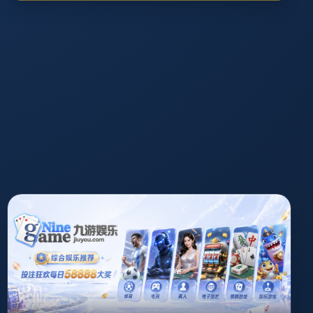
您所在的位置是：
首页
>
新闻中心
索全新领域
返回列表
购物节、联赛季后赛或大型体育赛事购票节点，95后、
买装+训练+打卡”的一站式计划。在新消费驱动下，这些
满足于“买一身球衣、拍几张照片”这种浅层参与，而是