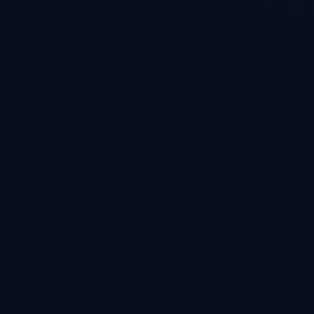
度”。
迷从
的早
情绪