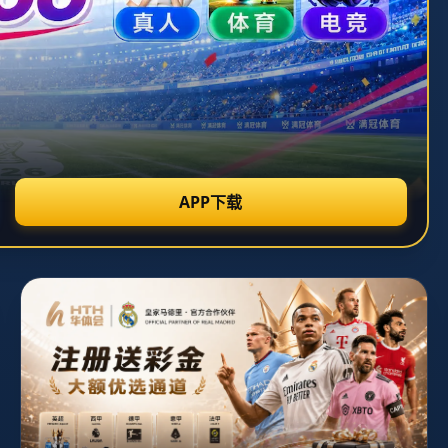
新闻中心
新消费引领新兴职业 年轻人探
2026-07-07T20:28:05+08:00
亚运会后，一个叫做“尾款侠陪练师”的新兴职业在社交平台悄然爆火。每到
后的“陪练师们”一边蹲守在各大运动品牌新品发布直播间，一边帮客户制定“
体育场景衍生出的新职业，正成为年轻人探索全新领域的样本——他们不再
职业化服务，把体育消费转化为可持续的生活方式。