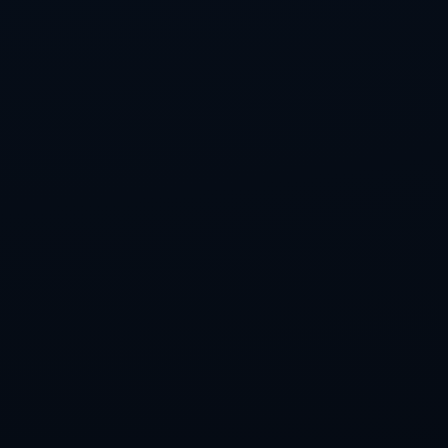
、医学或体育专业背景的95后，开始转型做“运动心理
写字楼和创意园区，为亚健康的职场人设计“午休动一动”
买健康、买状态”，让这些原本略显冷门的专业知识，有了
后的科学原理，翻译成普通人听得懂、做得来的日常动作