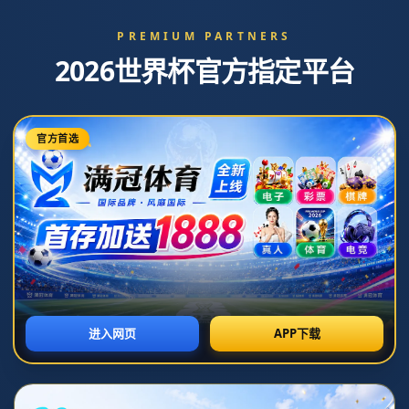
新闻中心
分类>>
资本市场做好金融“五篇大文章”
2026-07-07T20:28:05+08:00
返回列表
昨夜，伴随着终场哨声划破工体上空的冬夜寒气，一场被业内解读
为“资本市场做好金融五篇大文章”生动样本的中超收官战落下帷幕