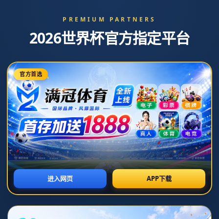
新闻中心
分类>>
王楚钦绝妙神技！勒布伦失控，一脚踢飞乒乓球
2026-07-07T20:28:05+08:00
返回列表
成都的夜晚再一次被乒乓球点燃。在一场火药味与技战术同样浓烈
的焦点大战中，王楚钦不仅用一连串令人咋舌的绝妙神技主宰赛