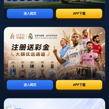
几乎被压到广告牌前的极限位置，突然一个反手侧身抽杀，皮球擦
着白线直坠底角，勒布伦甚至只是下意识回头看了一眼，脚步却半
步都没来得及移动。
正是这一球，彻底点燃了现场的中国球迷，也打乱了勒布伦原本节
奏鲜明的技战术部署。此后的回合中，王楚钦的“神技”可谓层出不
穷：有极限拉开后的反身暴冲，有弧线几乎贴网滑过的搓挑结合，
还有在连续防守中突然变线加转的反拉。最具代表性的一幕，出现
在第二局末尾的关键分。两人陷入一段超过20拍的多板相持，勒布
伦连续变线调动，试图用速度与角度瓦解王楚钦的防线，而王楚钦
则用不可思议的步伐与身体协调一一化解。就在所有人以为这又将
是一分“谁先失误谁输”的消耗战时，王楚钦突然在反手位做出一个类
似“假动作”的引拍，勒布伦已经预判他要拉对角，提前侧身封线，但
球拍在最后一刻却顺势一抹，带出一道诡异的侧上旋弧线，皮球擦
着边线坠向直线空当，勒布伦回身救球已是鞭长莫及。
这样的处理球，不只是技术难度的体现，更是一种对节奏、时间差
与对手心理预判的高度综合产物。也正是在这种不断被“算计”与“戏
耍”的感受中，勒布伦的情绪开始出现明显波动。他多次不满自己的
失误，轻拍额头、挥拍自责，甚至向场边的教练摊手抱怨。镜头捕
捉到，他在某个暂停回到场边时，嘴里仍在快速地说着什么，显然
对自己的表现和局面发展极为不甘。
压抑的情绪终究在一个看似普通的回合中爆发。在第三局中段，勒
布伦在一个关键分上再次被王楚钦用反手快撕直接得分，而此前他