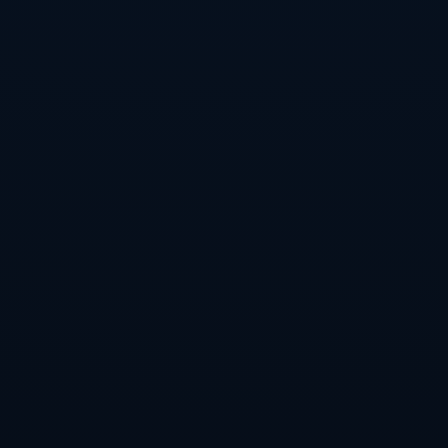
过情绪的“警戒线”，这种带着控制力的激情，也在无形之中与对手的
失控情绪形成了鲜明反差。
赛后数据统计显示，在长回合（超过8拍）的得分效率上，王楚钦占
据明显优势，成功率接近七成；而在关键分处理上，他在每局9平后
拿到的分数几乎都能兑现局点，这种大场面下的冷静与精准，已然
是世界顶尖主力的重要标志。相比之下，勒布伦在比分胶着阶段的
非受迫性失误偏多，尤其是反手拧拉下网与反手快带出界，成为其
无法完成逆转的技术短板。
值得一提的是，赛后接受采访时，王楚钦被问及如何看待对手情绪