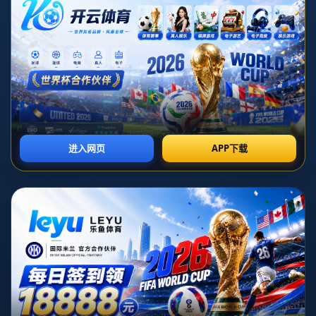
场，还在无形之中搅动了年轻一代对抗格局的风向。比赛过程中，
情绪激烈的法国天才费利克斯·勒布伦一度失控，一脚将乒乓球怒踢
飞出场外的画面，更是让这场原本就充满话题性的较量，瞬间成为
全网热议的焦点。
这场比赛从抽签阶段就话题十足：一边是巴黎奥运周期中国男乒的
领军人物、东京和巴黎双周期的接班核心王楚钦，另一边则是新生
代中欧洲最具天赋与冲击力的代表，年仅十八岁便早已跻身世界顶
尖行列的勒布伦。两人此前多次交手，彼此之间早已不陌生，但无
论是场上对抗的强度，还是战术博弈的密度，这一晚的较量仍然在
既有基础上再度升级。
比赛伊始，勒布伦延续了他一贯的“快、狠、怪”风格，发球变化刁
钻，反手近台抢冲犀利，数次用大角度拧拉撕开王楚钦的防线。在
开局几个球的对攻中，法国小将丝毫不显怯场，反而凭借超强的上
手速率抢占先机，一度将比分紧咬，甚至短暂领先。现场看台上，
不少欧洲球迷的呐喊声此起彼伏，似乎在预告一场对传统强权发起
冲击的青春风暴。
真正的分水岭出现在首局中段。随着对勒布伦发球落点和旋转的逐
渐熟悉，王楚钦开始展现出“大赛型选手”的可怕调整能力。他在接发
球上明显提速，敢于直接反挑、反拧，尤其是几板反手位小三角的
突然加力，让勒布伦始料未及。一次堪称本场转折点的长台反拉，
更是成为全场惊呼的起点——面对对手凶猛的正手冲球，王楚钦在