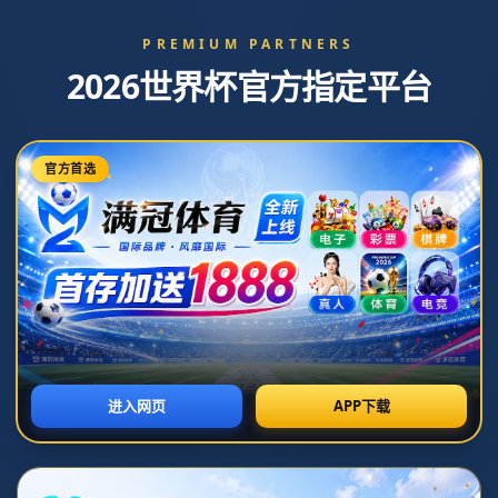
新闻中心
分类>>
多部门协同优化政策支持推动创业促就业
2026-07-07T20:28:05+08:00
返回列表
在推动全民健身与体育产业深度融合的背景下，各地多部门协同发
力，通过优化政策支持、完善服务体系，正以前所未有的力度推动