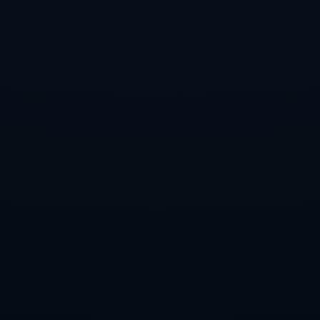
从更宏观的竞技观来看，债券市场“科技板”的启航，也在倒逼科技企
业补齐“职业素养”的短板。过去，一些企业习惯于在股权市场讲“故
事”、“描蓝图”，更像是表演型前锋；而债券投资者更看重的是现金
流稳定、风险控制能力和信息透明度，类似对一名球员的防守意
识、对抗强度与训练纪律的持续评估。能否按时披露经营数据，是
否尊重契约精神，遇到行业逆风时的自救能力如何，面对舆论和市
场调整能否保持理性态度——这些细节，都会被写进科创债这本“运
动员档案”。在这种机制约束下，科技企业若想真正成为“长青队”，
就必须在训练场和更衣室里下功夫，而不仅仅在聚光灯下表演亮眼
动作。
任何一项新赛制的推出，都不可能没有试错和争议。科创债的风险
特征，决定了这并不是一项适合所有人的“观赏项目”，它更像一场对