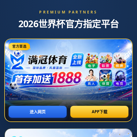
新闻中心
分类>>
债券市场“科技板”启航，首批银行间科创债亮相
2026-07-07T20:28:05+08:00
返回列表
在一向以投融资新闻为主角的债券市场里，今天却上演了一场堪比
总决赛级别的体育大戏——随着“科技板”正式启航、首批银行间科创