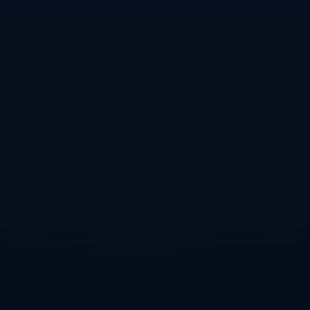
在国际竞赛层面，科创债的推出同样具有“报名全球联赛”的意味。当
前，在人工智能、大模型、光伏、新能源车、生命科学等多个赛道
上，世界范围内的竞技已经白热化，规则从单纯比拼市场份额，上
升到供应链安全、标准制定权和生态主导力的综合对抗。这有点类
似从单一联赛争冠，走向跨洲际俱乐部杯——不是只看一场比赛的
比分，而要评估整个赛季的阵容厚度和青训梯队。中国债券市场通
过“科技板”为科创企业打开的新窗口，让全球资金在更透明、更可分
析的框架下认知这些科技“球队”，以多币种、多渠道的方式进行投融
资互动，这将潜移默化改变未来几年中国科技产业在全球赛场的排
兵布阵。