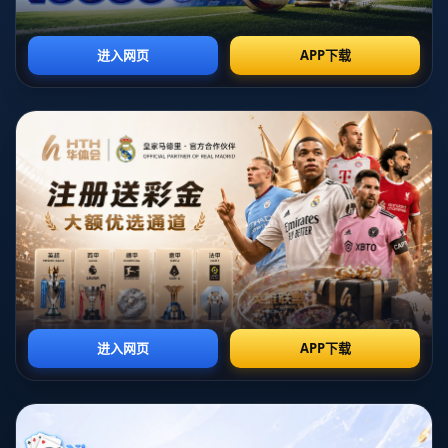
值得玩味的是，本次“科技板”的启航方式，更像是一场精心编排的联
赛开幕式，而非仓促友谊赛。规则设定相当于技术犯规判罚标准：
哪些企业有资格“报名参赛”，要看其在研发投入、技术壁垒、专利数
量、人才储备等维度上的“综合能力值”；信息披露要求，则像赛后技
术统计，必须清晰呈现每一次“出手”和“失误”；而投资者适当性管
理，则仿佛是对入场观众的分区——专业机构坐在战术视野更好的
看台，普通投资者则通过公募基金等“转播渠道”间接观看比赛。监管
层这套组合拳的指向非常明确：让比赛更精彩，但绝不允许失控犯
规和恶意铲球干扰联赛秩序。
从首批登陆银行间市场的科创债情况来看，阵容结构颇似一支讲究
攻守平衡的球队：既有面向高端制造、新能源、新材料的“力量型中
锋”，也有布局人工智能、半导体、生物医药的“速度型边锋”。它们
的共性，是都处在成长曲线的关键拐点：上一个阶段靠股权融资完
成青训营建设，如今进入战术体系成型期，急需债券这类中长期“体
能补给”，以支持设备更新、产线扩建、外延并购和全球化布局。而
对于投资者来说，科创债并非一味追逐刺激的“搏命三分球”，更多是
用专业分析和风险定价，将这批高成长队员的未来进球数，转换成
当下可计量的票面收益。