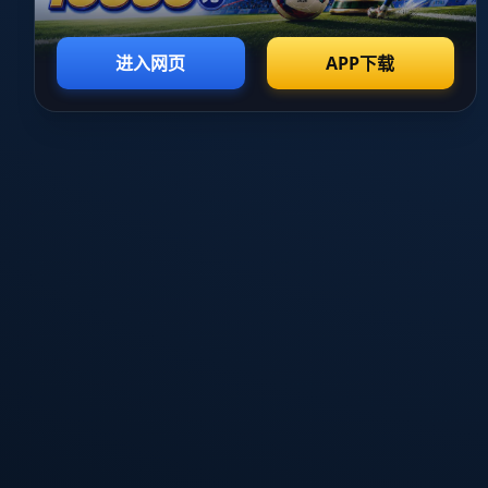
行业资讯
12
员、
誉时
体育
大会
区一
基层
的集
的发
近年
心到
圈”
板、
表彰
健康
作，
遍认
在群
质升