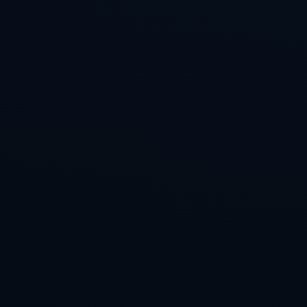
表彰
表示
将以
育在