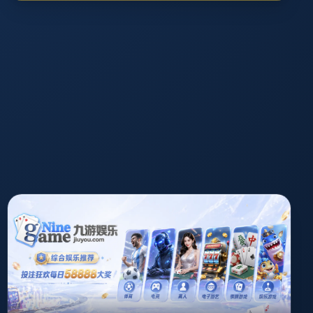
您所在的位置是：
首页
>
新闻中心
个人表彰大会召开