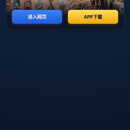
2026-07-07T20:28:05+08:00
月15日，备受关注的全国体育系统和群众体育先进集体及个人表彰大会在
基层教练员、体育志愿者以及长期扎根一线的群众体育组织代表齐聚一堂
刻。本次大会旨在深入贯彻全民健身国家战略，总结近年来我国体育事业
服务体系建设以及体育社会组织管理等方面作出突出贡献的先进单位和个
宣读了对全国体育系统先进集体和先进工作者、全国群众体育先进集体和
线的优秀代表走上领奖台。其中既有在世界大赛上为国争光的训练团队与
体育干部，还有活跃在社区、公园、乡镇文化广场普及科学健身理念的社
体和个人，具有覆盖地域广、行业门类多、代表层次全的鲜明特点，充分体
展格局。
来，在以全民健身和全民健康深度融合为目标导向的政策推动下，全国公
乡镇农民体育健身工程，从老旧小区健身点位的改造升级到全民健身路径进
不断完善，各类群众体育赛事活动广泛展开。大会上，来自东中西部不同地
创新群众体育载体、推动体育与教育、文化、旅游等深度融合方面的实践
大会强调，要以此次表彰为新的起点，持续巩固和发挥先进典型的示范引
中国建设。各级体育部门要进一步增强使命意识和责任担当，在巩固竞技
通过完善青少年体育赛事体系、丰富校园体育活动、科学推进体能训练等
为，只有把青少年体质健康和终身体育意识培养放在更加突出的位置，才
众体育领域，会议特别指出，要顺应人民群众对美好生活的新期待和多样
级。一方面，要通过完善顶层设计和政策保障，继续加大公共体育场地设