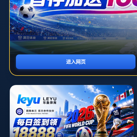
新闻中心
NEWS
公司新闻