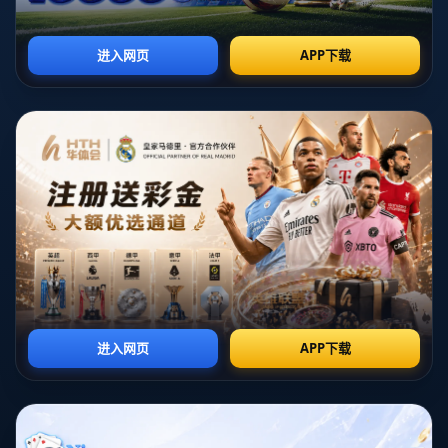
从比分到内容这一分有多难
表面上看亚预赛小组赛阶段客场战平印尼并不像击败日韩澳那样足
以载入史册但了解双方处境的人都清楚这一分的含金量远高于字面
印尼队近几年归化力度明显提升阵容结构年轻灵活主场氛围火爆而
国足则处在新老交替与战术重建的双重压力之下客场出战本就不易
再加上漫长旅途炎热气候以及人工草皮等细节客队往往要在适应中
消耗大量精力在这样的背景下任何疏忽都可能被无限放大
比赛开局阶段印尼利用速度和体能优势连续冲击国足防线多次在肋
部和边路形成突破如果不是后防线的集中注意力和门将曾诚的稳定
发挥比分很可能在上半场就被改写正因为如此当国足终于在中前场
组织起有效配合时当吴曦那脚推射从人群中钻入球门的瞬间不仅是
比分上的领先更像是一股压抑良久的情绪出口许多球迷在赛后评价
那是这一阶段国足罕见的从整体到个人都足够清醒的一次进攻演绎
吴曦进球不仅是战术执行也是身份认同
在众多进球者中吴曦并不是最华丽的那一种他没有爆炸性的速度也
很少上演远距离狂奔单骑闯关式的名场面但他长期担任中场核心和
队长角色在攻守转换中的站位与选择往往决定球队节奏这次客场对
阵印尼的进球正是他多年经验的体现当队友在边路寻求传中机会时
他并没有停留在禁区外观望而是果断前插抓住对手后卫短暂的走神
在最恰当的空档出现完成了那次看似轻描淡写实则极其关键的终结
有意思的是许多细节往往发生在镜头之外进球之前吴曦多次回撤参
与组织帮助球队从慌乱的解围转变为有序的推进这种介于后腰与前