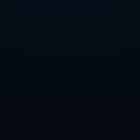
助球队避免被压制在半场这种从慌乱到再平衡的过程实际上是球队
成熟度的一次微妙体现
案例视角一场平局的长远意义
如果把这场亚预赛客场1:1战平印尼的比赛当成单一事件它的记忆点
可能只是某个夜晚某个进球某次扑救但从更长周期来看它更像是国
足在新周期里的一次自我定位案例其一它提醒教练组和球员当前亚
洲格局中所谓“中等对手”已经极少存在印尼这样的球队在主客场的战
斗力有着巨大差异任何轻视都会付出代价其二它再次验证了一点在
焦灼与不利局面下更应该相信那些在大场面经历过起伏的老将