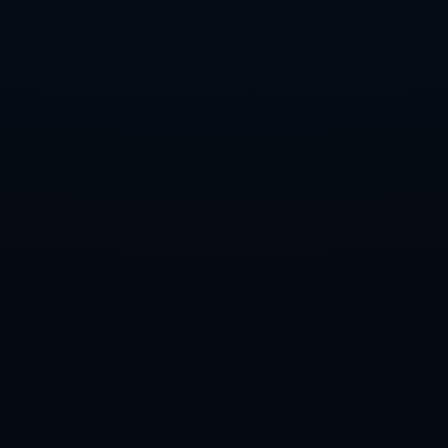
在专刊的叙述中，“2020中甲专刊 第二十期 青春版呼和浩特唱‘燃’保
级之歌”更像是一面镜子，映照出中国职业足球在特殊赛季里的一个
缩影：投入有限但并不躺平，现实艰难却拒绝犬儒，压力巨大仍坚
持把机会交给年轻人。这种选择并不会立刻带来耀眼的排名，却会
在时间的轴线上慢慢积累成一种难以复制的气质——那是一种来自
寒风草原的韧性，是一种“知道自己可能赢不了所有对手，却也绝不
轻易输给自己”的倔强。当终场哨声一次次响起，当这支球队在保级
战场上终于站稳脚跟时，“青春版呼和浩特唱‘燃’保级之歌”也就真正
完成了它在2020赛季中的使命：它不仅记录了一段保级历程，更为
后来者留下一份关于如何在逆风中仍选择向前的参照系。