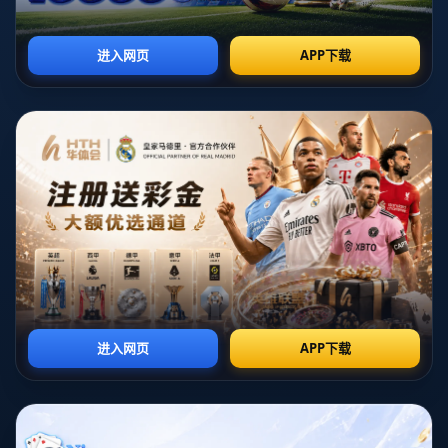
回看2020中甲特殊赛季的背景，赛会制、分阶段、疫情影响等多重
变量叠加，让球队的准备周期被压缩，技战术磨合被打乱，心理波
动被放大。对于呼和浩特这样的中小俱乐部而言，原本就不算厚实
的阵容，在密集赛程和高强度对抗下显得尤为脆弱。于是，在某种
被迫和主动结合的选择中，更多年轻球员被推上前台：有刚从梯队
上调的本土小将，有从其他球队辗转而来、渴望机会的替补少年，
还有早已习惯板凳，却第一次被赋予“救火”角色的边缘球员。从纸面
配置来看，这样的“青春版”呼和浩特并不会被人视作保级大战的热门
赢家，但正是这种被低估的起点，成了他们唱响“燃”之歌的起点。
如果从战术层面去拆解这支球队的“燃”，你会发现它并不依赖极端的
冒险，而是在有限资源下不断做出更主动的选择。例如，在对阵同
为保级对手的关键比赛中，呼和浩特没有选择一味退守，而是通过