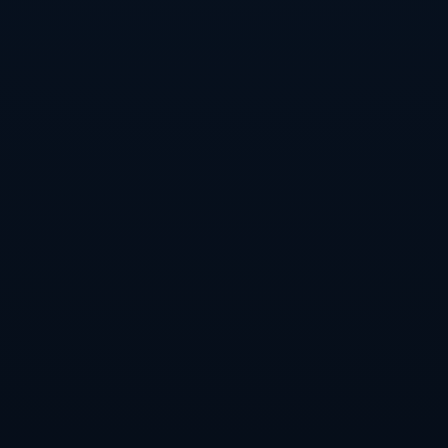
全力奔跑的小将。当看台上的鼓点与场上的冲刺节奏重合时，“青春
版呼和浩特唱‘燃’保级之歌”不再只是宣传语，而是一种真实发生的现
场共鸣：球员在为保级奔跑，城市在为青春鼓噪。
如果将整个保级过程看作一首编排精巧的乐曲，那么每一场关键战
役就是这支“保级之歌”的小节，而青春则是那条贯穿始终的主旋律。
有比赛用血性的防守记下了“低音”的坚硬，有比赛用触底反弹的逆转
写下了“高音”的嘹亮，也有比赛在沉闷的0比0中，把“耐心”和“底线”
演奏得分外扎实。这种并不完美、却层次分明的赛季轨迹，恰好对
照了专刊中所强调的一点——评价一支球队的价值，不应只看最终
的名次，还要看它在资源有限的前提下，是否真正释放了自己的精
神上限。从这个角度说，这支“青春版呼和浩特”用一整个赛季证明，
保级并非耻辱，而是一种同样值得被尊重的竞技形态。
从更宏观的中国职业足球生态来看，“青春版呼和浩特”的意义，远不
只是一支中甲球队完成保级那么简单。多年以来，“重金外援+短期
成绩”的路径在部分俱乐部中相当普遍，导致青年培养被不同程度边
缘化。而2020赛季这支球队身上，我们看到的是另一种方向的完成
度样本：在资金相对有限、天才球员并不扎堆的现实条件下，通过
系统性锻炼年轻人+战术执行统一+精神属性拉满的组合，依然可以
在中甲这样竞争激烈的联赛中顽强立足。这种“能活下来”的实践经
验，本身就是对“金元逻辑”的一种低调但坚定的修正——在更长期的
维度里，坚持使用和培养本土年轻球员，更有可能形成可持续的竞
争力与文化认同。
任何“燃”的故事如果只讲激情，而不面对不足，就会显得空洞。“青