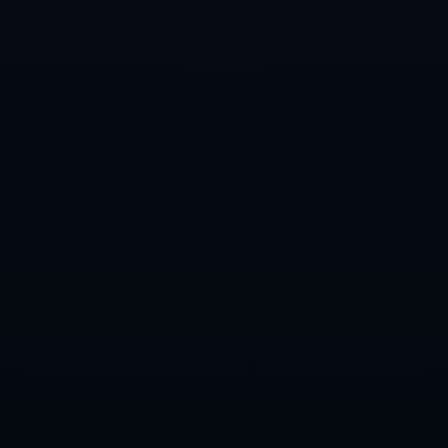
完美执法，就是这种“软参与”的典型样本。当世界在一场紧张激烈的
比赛中，透过稳定公正的哨声感知到中国裁判的专业与可靠，这本
身就是一种独特的国家名片。它不需要刻意宣示，却在潜移默化中
提升着“中国制造”的信任度，从球场延伸到更广阔的国际交往场景。
从“堪称完美”走向“习以为常”
或许在未来的某一天，当中国裁判频繁出现在世界杯、奥运会、洲
际杯赛的核心场次执法时，“堪称完美”会不再显得稀罕，而是变成一
种可以预期、甚至被习以为常的评价。那时，人们回头看这场女足
世界杯英阿大战，会把它视作一个重要的起点它让世界第一次如此
集中地看到，中国女裁判完全有能力驾驭最复杂的对抗，也让更多
中国裁判在心理上真正完成从“走出去”到“站得住”的跨越。而无论之
后还会有多少场高光时刻，这一场被新华社郑重写下“堪称完美”的英
阿大战，都会是中国裁判执法史上无法绕开的注脚，也是中国体育
软实力不断生长的真实注解。