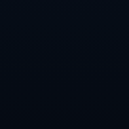
实战积累。
舆论环境的悄然变化
过去，人们谈到裁判，往往与“误判”“争议”相连。英阿大战之后，网
络讨论出现了一种耐人寻味的变化：不少球迷在复盘比赛时，主动
提到中国女裁判的整体表现，用“冷静”“专业”“很有气场”等词汇来形
容。这种由“挑错”转向“认可”的态度转折，实际上也是体育文化成熟
的标志之一。当观众愿意承认裁判也是比赛质量的一部分时，社会
对于规则、公平乃至职业精神的理解都会被悄然抬升一个层级。新
华社的报道在这个过程中起到了放大器的作用，把原本局限在专业
圈层的赞誉推向更广阔的公众空间。
对未来中国女裁判的启示
对于更多正在成长中的中国女裁判来说，这场被评价为“堪称完美”的
英阿大战像是一座可见的灯塔。它告诉后来者，性别从来不是限
制，标准只有一个那就是专业。只要在规则理解、临场应对、体能
管理和心理建设上达到世界级水准，就有机会站在世界杯这样的舞
台上执法最高强度的比赛。这种可被看见的成功，比任何口号式的
鼓励都更加有力，因为它已经被写进了世界杯的历史画面中，被记
录在新华社的文字档案里，也被球迷在记忆中留存。
体育公平与国家形象的微妙连接
在当今多极化的体育格局中，一个国家参与到世界杯、奥运会等大
型赛事的方式早已不限于“派出运动员争夺奖牌”。从申办赛事到提供
技术支持，从担任国际组织职务到承担裁判任务，每一条路径都在
构成国家体育形象的一部分。中国裁判在女足世界杯英阿大战上的