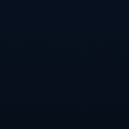
立起对自己实力的认可感
案例一 城市球队的“逆袭”与细节胜负
在此前一届全国性五人制赛事中 某沿海城市代表队曾被视作典型的
“陪跑者” 纸面实力一般 阵容中甚至没有所谓的国字号预备队员 但他
们在预赛阶段却奇迹般挤进了晋级名额 拿下关键一战的过程 很值得
与这次十五运五人制男子甲组预赛放在一起对照思考
那场比赛中 他们面对的是公认的预赛种子队 开场阶段完全被压制 对
手高位逼抢激烈 几乎将他们压在半场 但这支球队在承受压力时并没
有系统崩盘 反而展示出极强的自律与统一性 例如守门员始终坚持低
平球开球 避免高空球被对手中场头顶二点球发动二次进攻 边翼队员
则主动回撤形成菱形防守 在对手连续三次攻门未果后 他们趁对方后
腰位置前提 太过贪功时抓住一次被断球的机会 通过两次一脚出球的
快攻直接完成致命一击
这场比赛的结果 为他们带来的不只是出线 还有一种强烈的信号 那就
是在五人制比赛中 “不犯错”与“敢冒险的正确时机”同样重要 对今天
十四队争十名额的格局来说 这一点依旧适用 谁能在高压竞技环境中
保持对细节的尊重 谁就更有资格拿到那张通往正赛的门票
青训价值 从预赛看五人制对青少年成长的独特意义
十五运五人制男子甲组预赛 不该只被看作赛事系统中的一环 它在青
少年培养链条中的价值同样不容忽视 五人制场地更小 每个球员触球
频次远高于十一人制 对第一脚处理球技术 转身摆脱能力 以及空间感
知能力都有极强锻炼效果 很多足球发达国家 都把五人制作为青少年