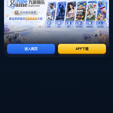
反向拉开 在瞬间拉扯出半个身位的空挡 让射手获得直接起脚机会 这
种对细节的追求 说明五人制在国内已不再只停留在“街头球”的随性
层面 而是逐渐走向系统化 科学化
更值得关注的是 一些传统强队已经学会在五人制中使用“节奏切换”
策略 他们在领先时降低推进速度 刻意拉长对手防守时间 通过不断倒
脚 消耗对方体能与耐心 一旦察觉对手注意力下降 再突然加速把握空
档 这种对节奏的掌控 体现的是教练组对比赛整体结构的理解 与球员
对战术执行的自觉性
心理博弈 预赛阶段最被忽略却最致命的一环
虽然技战术层面的升级显而易见 但在这种十四队争十席的格局下 心
理层面反而成了决定球队上限的隐形分水岭 对不少U系列年龄段的
年轻球员来说 这是他们第一次站上全国性大赛的聚焦舞台 赛前一晚
睡不着觉是常态 失误后的懊恼在场上很难立刻调整 这些真实细节 直
接作用在比赛结果上
在预赛中 常见的场景是 实力并不差的球队 因为首战状态紧绷 屡次
出现简单失误 被对手抓住一次机会后 心态急躁 进而导致失误连锁反
应 最终未能进入自己熟悉的节奏 相反 那些被认为“冲击角色”的队伍
却因为心理包袱较轻 可以更大胆地在对攻中释放自我 用敢打敢拼的
气势反而赢得主动权
一些有经验的教练 在这类比赛中非常重视“小目标”设定 比如不以出
线与否作为唯一标准 而是拆分成 每场比赛减少无谓丢球 控制犯规次
数 制定首个进球时间段 等具体指标 通过这种方式 锁定过程目标而
不是结果目标 能有效缓解队员的焦虑 同时让他们在预赛阶段逐渐建