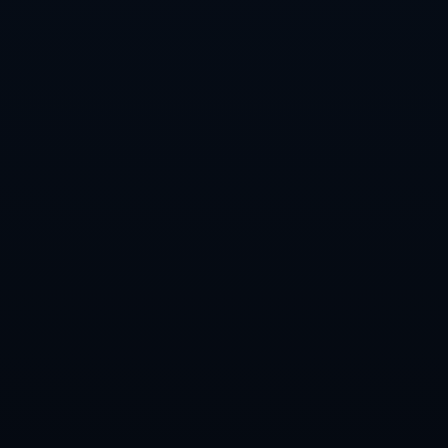
基础相对薄弱的地区来说 五人制场地的建设成本也相对较低 学校与
社区更容易落地推广 如果能借助十五运预赛的关注度 进一步推动校
园五人制联赛与地方五人制青训体系的完善 那么这场十四队争十席
的较量 就不仅仅是一次排名之争 而是在为未来十年的人才储备打基
础
赛制思考 十四队争十席的合理性与挑战并存
从竞技公平的角度看 十四队争夺十个晋级名额 兼顾了“选拔性”与“覆
盖面” 一方面 保证了多数队伍有机会在大赛中继续磨合历练 另一方
面 也保留了足够的淘汰压力 逼迫各方重视预赛阶段的每一分每一秒
但如果从长期发展角度出发 这样的赛制也提出了新的课题
例如 当淘汰比例有限时 部分传统强队可能更倾向于在预赛中采取保
守策略 尽量减少冒险尝试 把战术创新和人员试验压缩在热身赛而不
是正式比赛里 这在一定程度上会降低预赛的“实验价值” 也不利于年
轻球员在高强度环境中大胆尝试 此外 对一些发展中球队而言 他们也
许更需要的是更多高水平对手的对抗机会 而不仅仅是一次短暂的预
赛亮相
如果未来能在赛制上加入更多诸如排位赛 交叉赛 分级组别等设计 让
不同层级球队都能在相对匹配的对抗环境中得到足够场次的历练 那
么像十五运五人制男子甲组预赛这样的舞台 会在“选拔强者”的同时
更好地承担起“托举整体水平”的双重职能
展望正赛 从预赛激烈程度看十五运五人制的潜在精彩
从目前预赛的激烈程度和技术含量来看 可以预见的是 进入正赛阶段