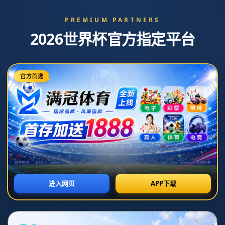
新闻中心
分类>>
人工智能在世界杯下注平台中的应用前景
2026-07-07T20:28:05+08:00
返回列表
人工智能赋能体育博彩平台的未来想象
在世界杯这样全球瞩目的体育盛事中，人们对赛事结果的讨论往往