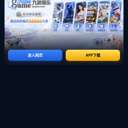
迟结算甚至暂停相关盘口。这类智能风控机制不仅帮助平台防范职
业庄家、数据操纵和潜在的假球风险，也对维护世界杯赛事的整体
公信力具有积极作用。
从用户层面看，AI驱动的个性化体验正成为世界杯下注平台吸引和
留存用户的重要手段。借助推荐算法，平台可以结合用户过往投注
历史、关注球队与联赛、对风险的偏好程度，为其生成具有针对性
的投注建议与组合方案。例如，对偏好低风险玩法的用户，系统可
能会推荐较为稳妥的让球盘或胜平负组合；而对于追求高回报的用
户，则可以推送比分串关、进球数和球员数据相关的玩法。AI驱动
的智能客服与自然语言交互还能在用户咨询规则、赔率含义或结算
方式时提供即时且准确的解答，减少人为服务成本的显著提升用户
的信任感和平台粘性。这种以数据为基础的精细化运营，已经成为