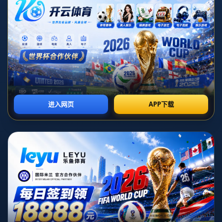
从赛前延续到赛后，而伴随而来的则是对世界杯下注平台的高度关
注。当传统的赔率计算和人工风控已经无法满足高速变化的市场
时，人工智能技术逐渐成为平台突破瓶颈的关键力量。尤其在大数
据与深度学习持续演进的背景下，AI与体育博彩的结合不仅改变了
用户的投注体验，也深刻影响着赔率体系、风险控制以及平台合规
运营的整体格局。
从技术视角看，人工智能在世界杯下注平台中的应用前景首先体现
在智能赔率制定与动态调整上。过去赔率的生成依赖于经验丰富的