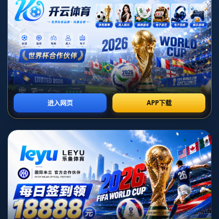
温。各种所谓“世界杯买球平台”借着赛事热度铺天盖地涌现，从社交
群聊到各类APP广告，都在鼓动用户下注“看球更刺激”。在短暂的兴
奋背后，却隐藏着法律风险、资金风险以及心理风险等多重隐患。
很多参与者直到资金受损、账号被封甚至被警方约谈时，才意识到
自己早已身处灰色甚至黑色地带。弄清楚这些平台潜藏的危机，以
及普通人应如何防范，格外重要。
理解世界杯买球平台本质
从法律层面看，我国对未经批准从事博彩业务的行为认定非常明
确。绝大多数所谓“世界杯买球平台”实际上都属于非法网络赌博，无
论它如何包装自己为“竞猜游戏”“数字娱乐”或“数据分析平台”，只要
涉及以盈利为目的的押注和赔率，且没有取得主管部门许可，就存
在违法风险。部分平台声称服务器架设在境外、公司注册在某某岛
国，试图制造“合规”“合法”的错觉，但对普通用户而言，一旦参与其
中，其行为同样可能被认定为参与赌博。
常见风险一 资金安全与卷款跑路
不少参与者最直观的损失来自资金安全。非法买球平台普遍存在账
户资金不受监管问题，充值多采用第三方支付、虚拟币或私人账户
收款，缺乏正规支付机构的风险控制。一些平台前期通过设置较高
中奖概率吸引用户“尝甜头”，当用户加大资金投入后，就可能出现提
现困难、额度限制、审核久拖不决等情况，甚至在某一节点后直接
关闭网站或APP，用户账户里的余额瞬间化为乌有。曾有案例显
示，有球迷在世界杯期间连续充值十几万元，起初小额盈利都能顺