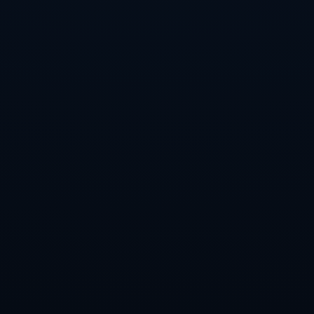
要降低上述风险，最根本的策略是坚守法律底线和理性观念。其一
对任何以金钱押注为核心、以“赔率”“串关”为卖点且非官方渠道的产
品保持高度警惕，不轻信“境外合法”“庄家可靠”等说辞，明确非法赌
博带来的法律后果。其二 保护个人隐私和账户安全，切勿在来路不
明的平台上上传身份证、银行卡、支付宝微信账户等信息，更不要
为他人代收代付或提供银行卡做“中间账户”，避免沦为洗钱链条一
环。其三 从技术和常识角度识别风险信号，例如网站域名频繁更
换、只支持不知名支付渠道、客服推销“高返佣拉人头”、以“流水任
务”限制提现等，都是明显的危险标志。其四 在心理层面，培养健康
的观赛习惯，将世界杯视为体育文化和团队精神的盛宴，而非“快速
赚一笔”的机会，有意识地避免用赌注替代情感投入，理性看待输
赢，不以“试一试”作为突破自我约束的借口。