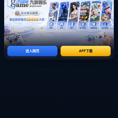
相比一时的金钱损失，赌博成瘾带来的长期伤害更隐蔽也更难挽
回。世界杯本身具有赛程密集、关注度高、情绪波动大的特点，一
旦与买球平台相结合，很容易让人形成“越输越想翻本”“靠下一场扭
亏为盈”的惯性思维。平台则通过即时赔率更新、红包推送、连串奖
励任务等方式不断刺激用户加大投入。一些人从初始的几十元尝
试，逐渐升级到动用信用卡、互联网贷款甚至抵押资产。有报道显
示，在世界杯期间，因沉迷网络赌球导致家庭破裂、负债累累的案
例并不鲜见。心理层面上，长期高强度参与博彩会加重焦虑、抑郁
和冲动控制障碍，影响工作、学业和人际关系。
典型案例剖析 风险如何一步步放大
以某城市一名年轻白领为例，他在朋友推荐下加入一个“世界杯内部
群”，群里有人晒“盈利截图”，管理员发链接指向一个看似正规的平
台，页面简洁、赔率标注专业，还有“客服在线”。起初他只用少量零
花钱押注热门球队，很快赢了几百元，提现也很顺畅，安全感被大
大增强。随后群里开始出现所谓“内幕消息”“专家推荐”，在多次小额
盈利的刺激下，他借助信用卡和网贷在平台累计投入数万元。当连
续几场“稳单”意外输掉之后，他企图加码翻本，却发现平台突然限制
下注金额，再想提现时系统提示“需要完成流水任务”，即必须继续投
注达到一定总额才能提现。与此他的身份证和银行卡已经绑定平台
账户，几周后开始陆续接到各种贷款推销和疑似诈骗电话。这个案
例中，从“小钱试水—尝到甜头—加注下注—深度套牢—隐私外泄”的
完整链条，清晰地展示了风险是如何在不知不觉中被放大的。
如何防范世界杯买球平台风险