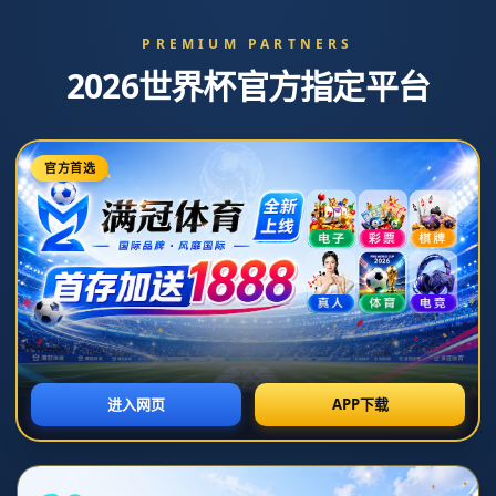
新闻中心
分类>>
世界杯买球平台有哪些风险和防范？
2026-07-07T20:28:05+08:00
返回列表
世界杯买球平台有哪些风险和防范解析
每到世界杯，除了赛场上的激烈对决，屏幕外的“买球热”同样迅速升