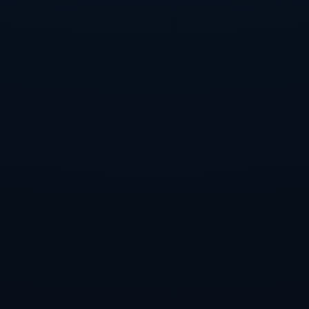
要支撑起“最全的世界杯投注入口信息分享平台”这一定位,关键在于
对信息的颗粒度控制。不仅要有宏观评价,更要有细节维度。例如,在
介绍某一入口时,内容模块可以自然覆盖以下几类要点:
其一是赔率与水位结构。平台可以通过示例说明同一场世界杯比赛
在不同入口上的赔率差异,让用户看到哪一侧更倾向某个结果,并提醒:
赔率高并不等同于更划算,更关键的是是否稳定、是否频繁异常波
动。在表述中,可以用加粗强调“赔率异常波动往往提示内部调整或风
控升级,短期可能影响结算体验”。
其二是资金出入与风控规则。用户最关心的是“能不能顺利提款”。信
息分享平台可以总结各入口的平均到账时间、常见审核条件、是否
有提现门槛,并通过实际案例说明:有用户在连续世界杯期间高频下注
后被要求额外提交身份资料,虽然最终成功提款,但体验较差;平台据此
提醒用户提前了解风控条款,避免在大赛关键时刻被动卡在审核环
节。
其三是客服与技术稳定性。世界杯期间流量暴涨,一些入口会出现卡
顿、跳转慢甚至临时维护。分享平台可以采用历史记录+用户反馈的
方式,归纳一个入口在上届世界杯或洲际大赛中的表现,用清晰的语言
提示:某入口在高峰期表现稳定、客服响应较快;而另一入口虽然活动
力度更大,但高峰时段容易掉线。这样的对比信息,往往比单一广告更
有决策价值。
安全合规与风险教育模块
在讨论世界杯投注入口时,安全与合规始终是无法回避的话题。一个
负责任的信息分享平台,除了帮助用户发现更多入口,更重要的是在每