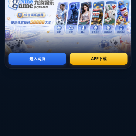
的全面梳理;其二是信息维度的细致拆分,例如赔率、玩法、风控、客
服、评价等;其三是风险提示与教育模块,持续更新世界杯期间常见陷
阱与最新政策,用足够明显但不恐吓的方式提醒用户保持理性。
多元入口的分类与对比
在世界杯场景下,“投注入口”可以从多个角度分类。首先是合规属性:
有持牌、未持牌;有本地监管、境外监管;有明确条款与隐私政策,以及
完全模糊不清的灰色网站。对于信息分享平台来说,最基本的责任就
是在每个入口介绍中标注其监管信息、牌照类型、成立时间、公开
备案资料等,并通过清晰的可视化标签提醒用户关注这些关键点。
其次是终端形态:网页端入口、手机APP、微信小程序或H5链接等。
不同终端在操作体验、隐私记录、加载速度上差异巨大。平台在整
理信息时,可以通过图示或简短测评说明哪类入口更适合重度玩家,哪
类更适合偶尔参与的普通球迷,并重点强调类似“避免在公共WiFi下登
录账号”“尽量开启手机安全设置”这样的基础安全建议,让新用户也能
快速理解。
再者是玩法丰富度。部分入口只提供简单的胜平负与让球盘,而有的
则覆盖角球、比分、半场玩法乃至实时动态盘。一个讲究实用性的
分享平台,不会鼓励用户追求复杂玩法,而是通过对比不同入口的玩法
覆盖范围,提醒用户结合自身经验与风险承受能力进行选择,并且在描
述中加入类似“新手更适合从赛前主盘开始,逐步理解赔率与赛果的关
系”这样的引导性提示。
信息维度的精细拆解