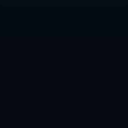
强调的是 即便是在被评为较高分的可信平台上 也应坚持理性投注与风险控
户时可以设定单日或单周限额 将世界杯投注视作观赛过程中的一部分娱乐成