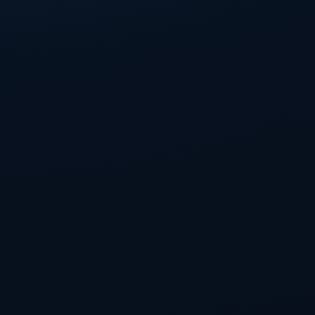
现象都说明其内部系统存在不小风险
会刻意推出高回报但规则晦涩的玩法 用模糊条款来增加
每一种玩法的赢输条件 这种直观透明的呈现方式 往往是
稳定性 操作流畅度 客服响应速度同样影响最终的信任感
赛前后 若频繁出现页面卡顿 无法下单或订单状态长时间