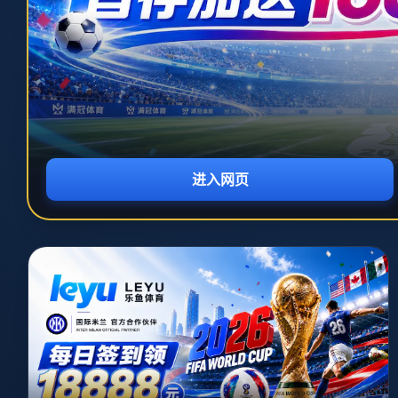
新闻中心
NEWS
公司新闻