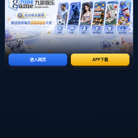
技术安全性加密承诺与真实风险的落差
从技术角度看，部分大型合法运营的线上博彩平台确实采用了SSL加
密、双重验证乃至独立风控系统，在数据传输和登录验证上具备一
定安全性。但在世界杯期间骤然涌现的大量临时投注平台中，相当
一部分只是对开源系统或模板站点的简单二次包装，所谓加密仅停
留在宣传层面。用户在这些网站或App上输入的身份证号、银行账号
甚至人脸识别信息，很可能并未得到任何严肃的安全保护。一旦服
务器被攻击或后台主动泄露数据，玩家不仅损失资金，更可能遭遇
信息被贩卖导致的电信诈骗、盗卡盗号等连锁风险。一些平台后台
具备随意修改赔率、控制结算结果乃至冻结账号的权限，其“技术优
势”实际上成为操纵投注结果和收割玩家的工具，这种不对称的信息
与技术能力，使普通用户处于极度被动的地位。
合规性隐患从“境外牌照”到灰色地带运营
世界杯投注平台安全性的另一个核心问题在于合规与监管缺位。不
少平台宣称自己持有“国际博彩牌照”，但这些牌照往往来自监管宽松
甚至名不见经传的离岸司法辖区，对于面向境内用户的违法行为，
几乎无法实施实质性监管与惩戒。即便平台在当地形式上合法，对
所在国监管机构而言，只要缴纳费用、完成登记即可运营，至于是
否向他国用户违规推广，则往往被刻意忽略。对于普通投注者来