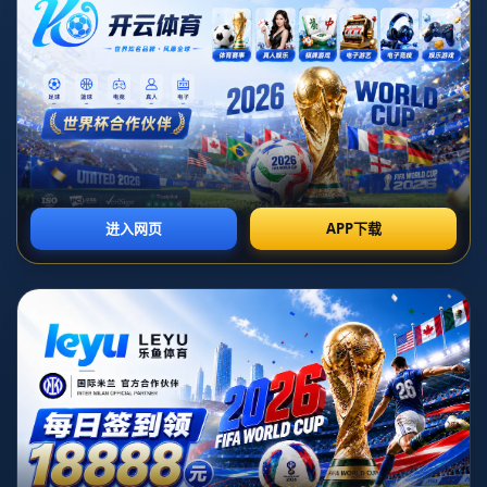
每逢世界杯这类全球性赛事，大量所谓“官方认证”“高回报”的世界杯
投注平台就会在社交媒体、聊天群与各种广告中密集出现。它们以
实时盘口、专业数据分析和“稳赚技巧”为噱头，将观众从单纯的球迷
悄然转变为投注者。然而在光鲜的界面和刺激的赔率背后，安全性