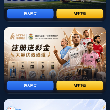
与隐患往往被刻意弱化甚至完全忽视。要真正理解这些平台的风
险，就必须从技术、合规、资金安全以及心理层面，对世界杯投注
平台进行较为系统的深度分析。
世界杯投注平台的运作逻辑与表层安全感
从表面看，多数世界杯投注平台都会主打“银行级加密”“国际牌照”“第
三方担保”等宣传语，为用户营造一种高度安全的印象。注册流程往
往非常简单，手机号码或邮箱即可开户，部分平台还用红包、体验
金诱导用户快速完成实名认证与首次充值。界面设计上，它们大量
模仿正规金融应用风格，设置账户余额、收益曲线、战绩统计等模
块，让用户误以为自己在使用一款合规的金融理财产品而非高风险
博彩工具。这种表层的安全感，对缺乏法律与金融知识的用户具有
极强的迷惑性，也为后续的风险埋下伏笔。