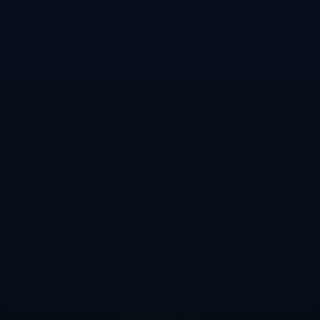
过赔率设置锁定长期优势。世界杯投注平台在表面上依托球队实
力、历史战绩与实时数据，为用户提供看似科学的分析工具和多样
的投注选项，例如大小球、让球盘、角球数、首个进球球员等。然
而越复杂的玩法，越容易掩盖真实概率与风险。部分不透明的投注
平台甚至可以动态修改赔率，在信息发布和结算过程中插入暗箱操
作，让玩家难以验证结果是否公正。更隐蔽的操盘机制还体现在所
谓“跟单”和“专家推荐”上，平台会在后台挑选短期盈利的用户或虚构
“大神账户”，展示其夸张战绩，诱导普通玩家复制其投注方案。这种
心理引导与数据操控相结合 的方式，使得用户以为自己在“科学投
注”，实际上始终处于被庄家设定好的收益曲线下行通道之中。
成瘾机制与心理隐患从娱乐到难以自拔
即便撇开技术与合规问题，世界杯投注平台本身也存在严重的心理
与社会隐患。平台普遍采用即时反馈、连续赛事推送、红包奖励和
等级体系等设计，强化用户的沉浸感与成就感，让人不知不觉从“玩
一场试试”滑向持续投入。赢时的兴奋和输后的不甘会交替刺激大脑
的奖赏系统，使得用户产生“下一把就能翻本”的错觉。尤其在世界杯
这种高密度赛程中，几乎每天都有可以下注的比赛，留给情绪冷却
和理性思考的时间被压缩。真实案例中不乏学生或年轻职场人士，
起初只用几十元参与世界杯竞猜，后因连败急于翻本，短短一个月
内累计负债数万元，甚至借用网络贷款来继续投注，从经济压力走
向家庭矛盾与心理危机。这些隐性成本往往不会出现在平台的宣传
语中，却是社会层面最难以忽视的隐患。
识别相对安全的平台特征与风险自我防护建议