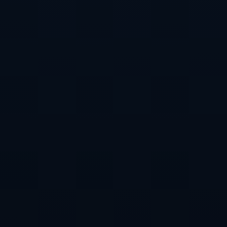
设想某届世界杯小组赛,传统强队A对阵防守稳健的中游球队B。初盘
开出:主队A 1 55 平局 3 80 客队B 6 00,让球盘主让一球,大小球2
5。从赔率结构看,机构认可A队赢球的高概率,却对其大胜信心有限。
此时若我们仅凭「强队碾压弱队」的刻板印象去预测3比0、4比0,很
可能会与真实走势相背。
若将分析再深入一步:查看历史战术风格,发现A队在小组赛首轮倾向
于稳扎稳打,重视控球与安全,而B队防线纪律严密、反击能力一般。
与此同时,正确比分中
2比0 1比0
的赔率明显低于3比0、3比1,盘中又