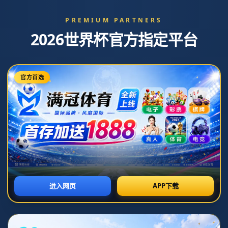
新闻中心
分类>>
足球世界杯比分预测：大赛赔率解析
2026-07-07T20:28:05+08:00
返回列表
足球世界杯比分预测与赔率解析的秘密
在所有体育赛事中,世界杯无疑是最容易让人血脉偾张的一项,而在激