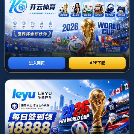
情之外,如何基于比分预测和大赛赔率解析做出更理性的判断,正成为
越来越多球迷关心的话题。很多人盯着盘口和数字却看不懂其中的
含义,也有人凭感觉下注却总是与正确比分擦肩而过。要想读懂投注
公司背后的逻辑,就必须从赔率入手,把表面冷冰冰的数字还原成对比
赛走势的立体预判。
世界杯赔率的本质与信息含量
大部分人理解的赔率,只是「赢多少」的倍数,但在世界杯这种顶级赛
事中,赔率更像是一个高度浓缩的信息集合。庄家会将球队实力、伤
停名单、赛程密度、历史交锋、主客场(含主办国优势)、甚至舆论情
绪等因素,全部折算进欧赔、亚盘以及大小球指数之中。从比分预测
的角度看,赔率不是简单的数字,而是一种概率的语言,尤其是拆解到
「正确比分」和「进球数区间」时,更可以看出机构对比赛节奏的精
细判断。
通常来说,比赛结果赔率(如胜平负)反映的是整体走势;让球盘与大小
球则更接近实际比分区间的判断:例如,一场比赛开出主让一球、大小
球2 5,意味着机构预期主队优势较为明显,同时进球数多集中在2到3
球附近。在此基础上,配套的正确比分赔率(如2比0 3比1等)就不再是
凭空设定,而是沿着这一预期逐步分配概率。
从赔率到比分预测的逻辑路径
很多人做世界杯比分预测时会犯一个典型错误,就是直接看正确比分
的赔率,不结合其他盘口信息,导致判断片面。更合理的做法是:先从宏
观的胜平负与让球盘入手,再用大小球来锁定进球总数区间,最后再精