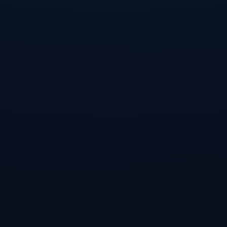
更微妙的是,当舆论一边倒看好某支热门球队大胜时,若盘口却迟迟不
愿把让球调高,反而通过调整水位控制风险,就要警惕其中存在的「造
势」成分。世界杯赔率解析的价值,就在于帮你辨别哪些是真实实力
差距,哪些是话题热度带来的虚火。当你发现盘口与公众预期出现明
显背离,通常意味着这是比分预测中值得重点关注的场次。
案例分析 以小组赛为例拆解比分逻辑