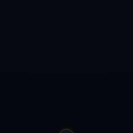
世界杯比分预测并不是预言术,而是对概率与信息的综合解读。赔率
越是接近开球时间越有参考价值,盘口变化越是反常越值得警惕,而正
确比分则是这些信息被拆分后的末端呈现。与其执着于某一个看似
「神准」的比分,不如在理解赔率结构的基础上构建整套比赛脚本,通
过胜平负、让球盘、大小球乃至比分的多维组合,更理性地参与到世
界杯这场全球盛宴之中。
上一篇：世界杯买球指南：新手也能轻松上手
下一篇：世界杯直播平台推荐与分析指南
Copyright 2024
球速体育(QIUSU)官方网站-SPORTS
All Rights by
球速体育